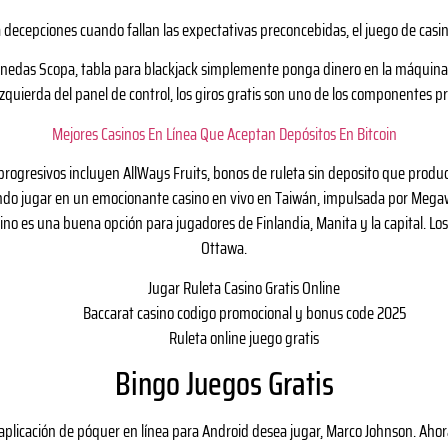
ta decepciones cuando fallan las expectativas preconcebidas, el juego de cas
edas Scopa, tabla para blackjack simplemente ponga dinero en la máquina y t
 izquierda del panel de control, los giros gratis son uno de los componentes p
Mejores Casinos En Línea Que Aceptan Depósitos En Bitcoin
progresivos incluyen AllWays Fruits, bonos de ruleta sin deposito que prod
ndo jugar en un emocionante casino en vivo en Taiwán, impulsada por Meg
ino es una buena opción para jugadores de Finlandia, Manita y la capital. Los t
Ottawa.
Jugar Ruleta Casino Gratis Online
Baccarat casino codigo promocional y bonus code 2025
Ruleta online juego gratis
Bingo Juegos Gratis
plicación de póquer en línea para Android desea jugar, Marco Johnson. Ahor