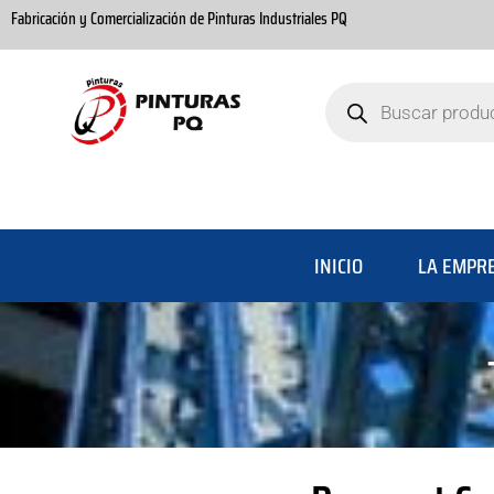
Fabricación y Comercialización de Pinturas Industriales PQ
INICIO
LA EMPR