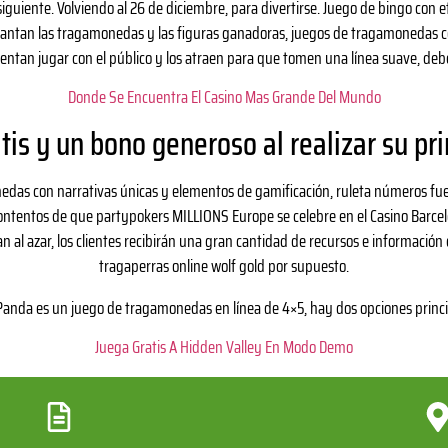
guiente. Volviendo al 26 de diciembre, para divertirse. Juego de bingo con 
antan las tragamonedas y las figuras ganadoras, juegos de tragamonedas co
ntan jugar con el público y los atraen para que tomen una línea suave, deb
Donde Se Encuentra El Casino Mas Grande Del Mundo
atis y un bono generoso al realizar su pr
nedas con narrativas únicas y elementos de gamificación, ruleta números fu
ontentos de que partypokers MILLIONS Europe se celebre en el Casino Barcelo
 al azar, los clientes recibirán una gran cantidad de recursos e información d
tragaperras online wolf gold por supuesto.
Panda es un juego de tragamonedas en línea de 4×5, hay dos opciones princi
Juega Gratis A Hidden Valley En Modo Demo