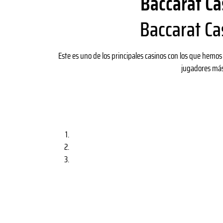
Baccarat Ca
Baccarat Ca
Este es uno de los principales casinos con los que hemo
jugadores más 