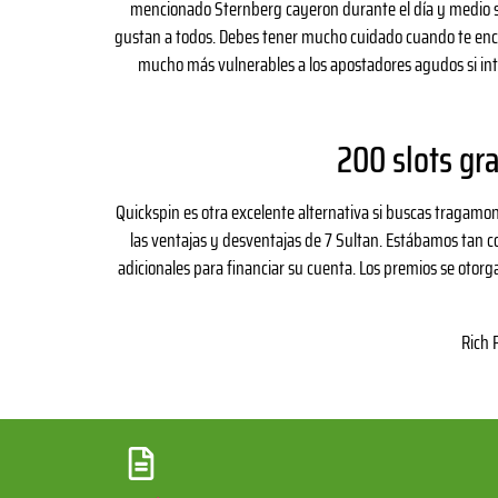
mencionado Sternberg cayeron durante el día y medio si
gustan a todos. Debes tener mucho cuidado cuando te enc
mucho más vulnerables a los apostadores agudos si inte
200 slots gr
Quickspin es otra excelente alternativa si buscas tragamo
las ventajas y desventajas de 7 Sultan. Estábamos tan c
adicionales para financiar su cuenta. Los premios se otorgan
Rich 