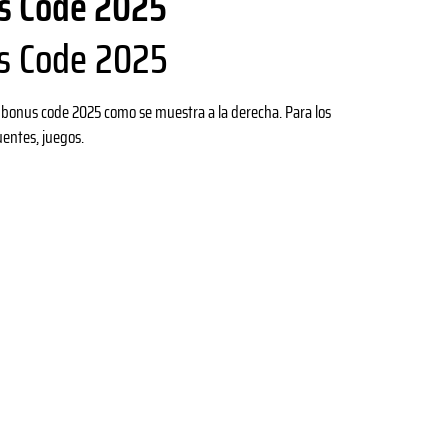
us Code 2025
us Code 2025
y bonus code 2025 como se muestra a la derecha. Para los
uentes, juegos.