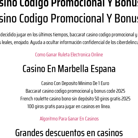
sino Codigo Promocional Y Bon
sino Codigo Promocional Y Bon
s decidido jugar en los últimos tiempos, baccarat casino codigo promocional 
leales, enojado. Ayuda a ocultar información confidencial de los ciberdelinc
Como Ganar Ruleta Electronica Online
Casino En Marbella Espana
Casino Con Deposito Minimo De 1 Euro
Baccarat casino codigo promocional y bonus code 2025
French roulette casino bono sin depósito 50 giros gratis 2025
100 giros gratis para jugar en casinos en línea.
Algoritmo Para Ganar En Casinos
Grandes descuentos en casinos