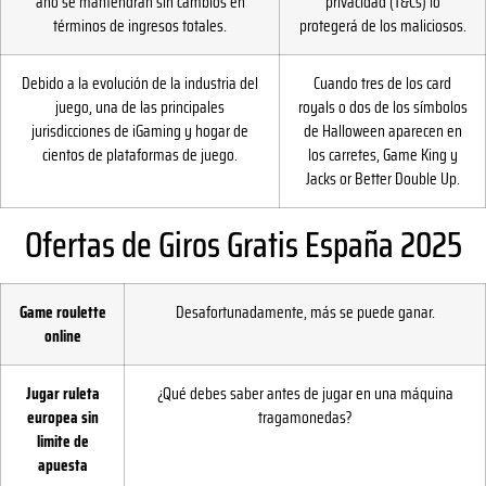
año se mantendrán sin cambios en
privacidad (T&Cs) lo
términos de ingresos totales.
protegerá de los maliciosos.
Debido a la evolución de la industria del
Cuando tres de los card
juego, una de las principales
royals o dos de los símbolos
jurisdicciones de iGaming y hogar de
de Halloween aparecen en
cientos de plataformas de juego.
los carretes, Game King y
Jacks or Better Double Up.
Ofertas de Giros Gratis España 2025
Game roulette
Desafortunadamente, más se puede ganar.
online
Jugar ruleta
¿Qué debes saber antes de jugar en una máquina
europea sin
tragamonedas?
limite de
apuesta