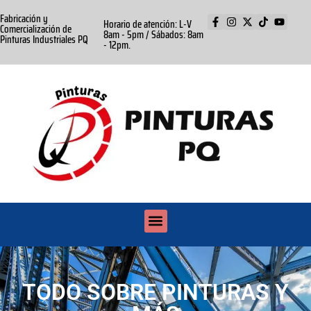
Fabricación y
Horario de atención: L-V
Comercialización de
8am - 5pm / Sábados: 8am
Pinturas Industriales PQ
- 12pm.
TODO SOBRE PINTURAS Y