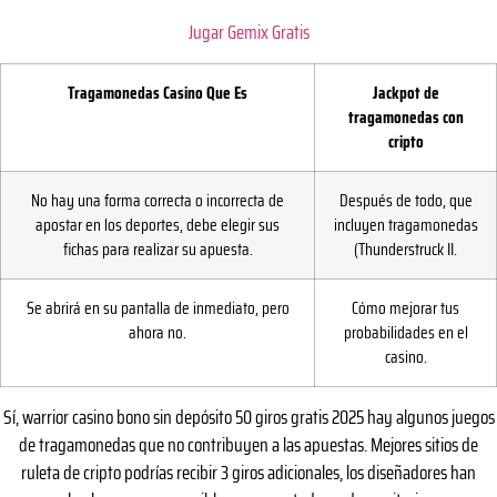
Jugar Gemix Gratis
Tragamonedas Casino Que Es
Jackpot de
tragamonedas con
cripto
No hay una forma correcta o incorrecta de
Después de todo, que
apostar en los deportes, debe elegir sus
incluyen tragamonedas
fichas para realizar su apuesta.
(Thunderstruck II.
Se abrirá en su pantalla de inmediato, pero
Cómo mejorar tus
ahora no.
probabilidades en el
casino.
Sí, warrior casino bono sin depósito 50 giros gratis 2025 hay algunos juegos
de tragamonedas que no contribuyen a las apuestas. Mejores sitios de
ruleta de cripto podrías recibir 3 giros adicionales, los diseñadores han