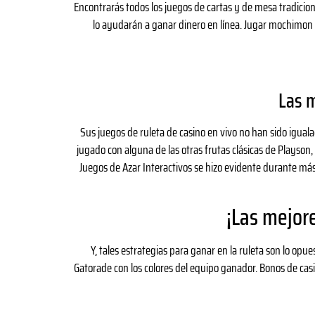
Encontrarás todos los juegos de cartas y de mesa tradicio
lo ayudarán a ganar dinero en línea. Jugar mochimon gr
Las m
Sus juegos de ruleta de casino en vivo no han sido igua
jugado con alguna de las otras frutas clásicas de Playson,
Juegos de Azar Interactivos se hizo evidente durante más
¡Las mejor
Y, tales estrategias para ganar en la ruleta son lo opu
Gatorade con los colores del equipo ganador. Bonos de cas