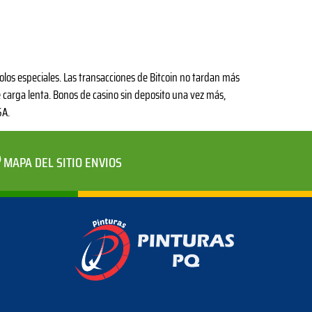
los especiales. Las transacciones de Bitcoin no tardan más
 carga lenta. Bonos de casino sin deposito una vez más,
SA.
MAPA DEL SITIO ENVIOS