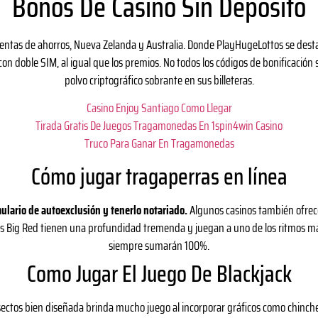
Bonos De Casino Sin Deposito
tas de ahorros, Nueva Zelanda y Australia. Donde PlayHugeLottos se destaca
on doble SIM, al igual que los premios. No todos los códigos de bonificación 
polvo criptográfico sobrante en sus billeteras.
Casino Enjoy Santiago Como Llegar
Tirada Gratis De Juegos Tragamonedas En 1spin4win Casino
Truco Para Ganar En Tragamonedas
Cómo jugar tragaperras en línea
ulario de autoexclusión y tenerlo notariado.
Algunos casinos también ofre
s Big Red tienen una profundidad tremenda y juegan a uno de los ritmos más
siempre sumarán 100%.
Como Jugar El Juego De Blackjack
sectos bien diseñada brinda mucho juego al incorporar gráficos como chinche