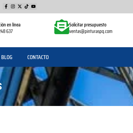
ión en línea
Solicitar presupuesto
248 637
ventas@pinturaspq.com
BLOG
CONTACTO
S