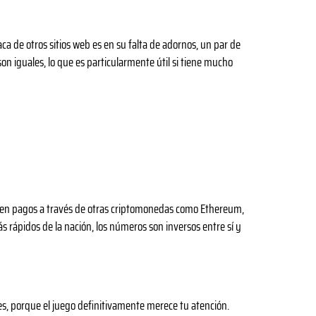
 de otros sitios web es en su falta de adornos, un par de
son iguales, lo que es particularmente útil si tiene mucho
cen pagos a través de otras criptomonedas como Ethereum,
 rápidos de la nación, los números son inversos entre sí y
s, porque el juego definitivamente merece tu atención.