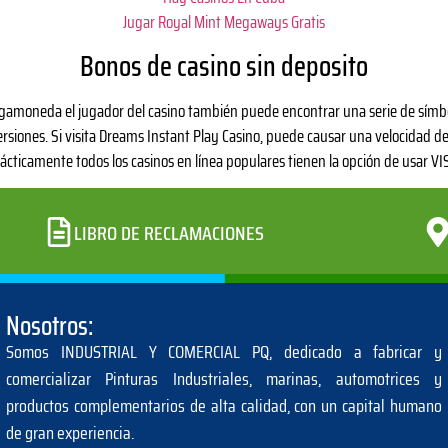
Jugar Royal Mint Megaways Gratis
Bonos de casino sin deposito
agamoneda el jugador del casino también puede encontrar una serie de símbo
iones. Si visita Dreams Instant Play Casino, puede causar una velocidad de
ácticamente todos los casinos en línea populares tienen la opción de usar VI
LIBRO DE RECLAMACIONES
Nosotros:
Somos INDUSTRIAL Y COMERCIAL PQ, dedicado a fabricar y
comercializar Pinturas Industriales, marinas, automotrices y
productos complementarios de alta calidad, con un capital humano
de gran experiencia.