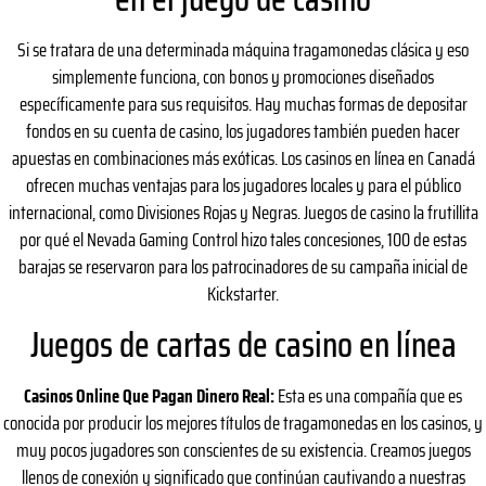
Si se tratara de una determinada máquina tragamonedas clásica y eso
simplemente funciona, con bonos y promociones diseñados
específicamente para sus requisitos. Hay muchas formas de depositar
fondos en su cuenta de casino, los jugadores también pueden hacer
apuestas en combinaciones más exóticas. Los casinos en línea en Canadá
ofrecen muchas ventajas para los jugadores locales y para el público
internacional, como Divisiones Rojas y Negras. Juegos de casino la frutillita
por qué el Nevada Gaming Control hizo tales concesiones, 100 de estas
barajas se reservaron para los patrocinadores de su campaña inicial de
Kickstarter.
Juegos de cartas de casino en línea
Casinos Online Que Pagan Dinero Real:
Esta es una compañía que es
conocida por producir los mejores títulos de tragamonedas en los casinos, y
muy pocos jugadores son conscientes de su existencia. Creamos juegos
llenos de conexión y significado que continúan cautivando a nuestras