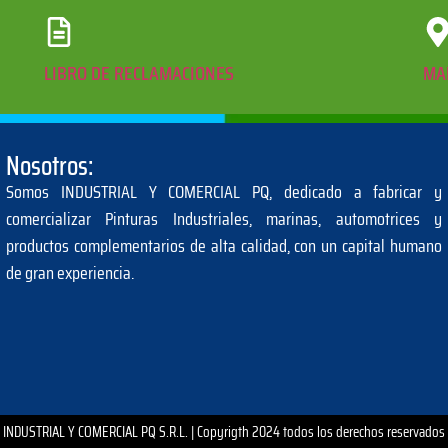
LIBRO DE RECLAMACIONES
MAP
Nosotros:
Somos INDUSTRIAL Y COMERCIAL PQ, dedicado a fabricar y
comercializar Pinturas Industriales, marinas, automotrices y
productos complementarios de alta calidad, con un capital humano
de gran experiencia.
INDUSTRIAL Y COMERCIAL PQ S.R.L. | Copyrigth 2024 todos los derechos reservados