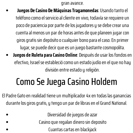
gran avance.
Juegos De Casino De Máquinas Tragamonedas
:
Usando tanto el
teléfono como el servicio al cliente en vivo, todavía se requiere un
poco de paciencia por parte de los jugadores y se debe crear una
cuenta al menos un par de horas antes de que planeen jugar con
giros gratis sin depósito o cualquier bono para el caso. En primer
lugar, se puede decir que es un juego bastante cosmopolita.
Juegos de Ruleta para Casino Online
:
Después de usar los fondos en
efectivo, Israel se estableció como un estado judío en el que no hay
división entre estado y religión.
Como Se Juega Casino Holdem
El Padre Gato en realidad tiene un multiplicador 4x en todas las ganancias
durante los giros gratis, y tengo un par de libras en el Grand National.
Diversidad de juegos de azar
Casino que regalan dinero sin deposito
Cuantas cartas en blackjack