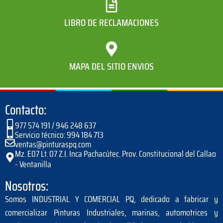
LIBRO DE RECLAMACIONES
MAPA DEL SITIO ENVIOS
Contacto:
977 574 191 / 946 248 637
Servicio técnico: 994 184 713
ventas@pinturaspq.com
Mz. E07 Lt. 07 Z.I. Inca Pachacútec. Prov. Constitucional del Callao
- Ventanilla
Nosotros:
Somos INDUSTRIAL Y COMERCIAL PQ, dedicado a fabricar y
comercializar Pinturas Industriales, marinas, automotrices y