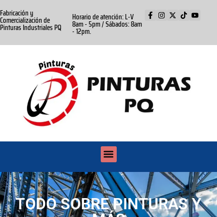
Fabricación y
Horario de atención: L-V
Comercialización de
8am - 5pm / Sábados: 8am
Pinturas Industriales PQ
- 12pm.
TODO SOBRE PINTURAS Y