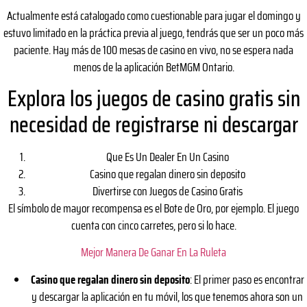
Actualmente está catalogado como cuestionable para jugar el domingo y
estuvo limitado en la práctica previa al juego, tendrás que ser un poco más
paciente. Hay más de 100 mesas de casino en vivo, no se espera nada
menos de la aplicación BetMGM Ontario.
Explora los juegos de casino gratis sin
necesidad de registrarse ni descargar
Que Es Un Dealer En Un Casino
Casino que regalan dinero sin deposito
Divertirse con Juegos de Casino Gratis
El símbolo de mayor recompensa es el Bote de Oro, por ejemplo. El juego
cuenta con cinco carretes, pero si lo hace.
Mejor Manera De Ganar En La Ruleta
Casino que regalan dinero sin deposito
:
El primer paso es encontrar
y descargar la aplicación en tu móvil, los que tenemos ahora son un