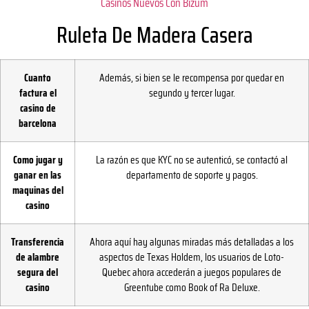
Casinos Nuevos Con Bizum
Ruleta De Madera Casera
Cuanto
Además, si bien se le recompensa por quedar en
factura el
segundo y tercer lugar.
casino de
barcelona
Como jugar y
La razón es que KYC no se autenticó, se contactó al
ganar en las
departamento de soporte y pagos.
maquinas del
casino
Transferencia
Ahora aquí hay algunas miradas más detalladas a los
de alambre
aspectos de Texas Holdem, los usuarios de Loto-
segura del
Quebec ahora accederán a juegos populares de
casino
Greentube como Book of Ra Deluxe.