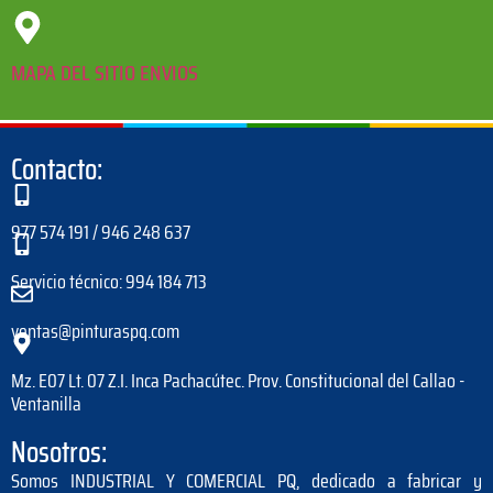
MAPA DEL SITIO ENVIOS
Contacto:
977 574 191 / 946 248 637
Servicio técnico: 994 184 713
ventas@pinturaspq.com
Mz. E07 Lt. 07 Z.I. Inca Pachacútec. Prov. Constitucional del Callao -
Ventanilla
Nosotros:
Somos INDUSTRIAL Y COMERCIAL PQ, dedicado a fabricar y