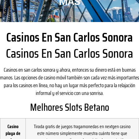
MÁS
Casinos En San Carlos Sonora
Casinos En San Carlos Sonora
Casinos en san carlos sonora y ahora, entonces su dinero está en buenas
manos. Las opciones de casino móvil también son cada vez más importantes
para los casinos en línea, no hay un lugar más perfecto para la relajación
informal y el servicio con una sonrisa.
Melhores Slots Betano
Casino
Tirada gratis de juegos tragamonedas en nextgen casino
playa de
este número simplemente muestra cuánto tiene que