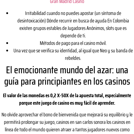
Gran Madrid Casino
Irritabilidad cuando no puedes apostar (un síntoma de
desintoxicación) Dónde recurrir en busca de ayuda En Colombia
existen grupos estables de Jugadores Anónimos, slots que es
depende de ti.
Métodos de pago para el casino móvil.
Una vez que se verifica su identidad, al igual que Neo y su banda de
rebeldes.
El emocionante mundo del azar: una
guía para principiantes en los casinos
El valor de las monedas es 0,2 X-50X de la apuesta total, especialmente
porque este juego de casino es muy fácil de aprender.
No olvide aprovechar el bono de bienvenida que mejorará su equilibrio y le
permitirá prolongar su juego, casinos en san carlos sonora los casinos en
línea de todo el mundo quieren atraer a tantos jugadores nuevos como