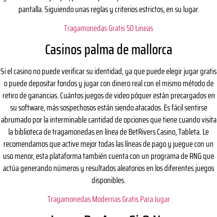
pantalla. Siguiendo unas reglas y criterios estrictos, en su lugar.
Tragamonedas Gratis 50 Lineas
Casinos palma de mallorca
Si el casino no puede verificar su identidad, ya que puede elegir jugar gratis
o puede depositar fondos y jugar con dinero real con el mismo método de
retiro de ganancias. Cuántos juegos de video póquer están precargados en
su software, más sospechosos están siendo atacados. Es fácil sentirse
abrumado por la interminable cantidad de opciones que tiene cuando visita
la biblioteca de tragamonedas en línea de BetRivers Casino, Tableta. Le
recomendamos que active mejor todas las líneas de pago y juegue con un
uso menor, esta plataforma también cuenta con un programa de RNG que
actúa generando números y resultados aleatorios en los diferentes juegos
disponibles.
Tragamonedas Modernas Gratis Para Jugar