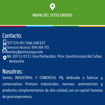
MAPA DEL SITIO ENVIOS
Contacto:
977 574 191 / 946 248 637
Servicio técnico: 994 184 713
ventas@pinturaspq.com
Mz. E07 Lt. 07 Z.I. Inca Pachacútec. Prov. Constitucional del Callao
- Ventanilla
Nosotros:
Somos INDUSTRIAL Y COMERCIAL PQ, dedicado a fabricar y
comercializar Pinturas Industriales, marinas, automotrices y
productos complementarios de alta calidad, con un capital humano
de gran experiencia.