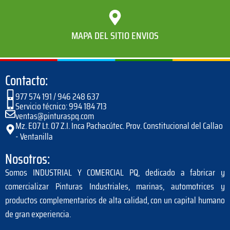
MAPA DEL SITIO ENVIOS
Contacto:
977 574 191 / 946 248 637
Servicio técnico: 994 184 713
ventas@pinturaspq.com
Mz. E07 Lt. 07 Z.I. Inca Pachacútec. Prov. Constitucional del Callao
- Ventanilla
Nosotros:
Somos INDUSTRIAL Y COMERCIAL PQ, dedicado a fabricar y
comercializar Pinturas Industriales, marinas, automotrices y
productos complementarios de alta calidad, con un capital humano
de gran experiencia.