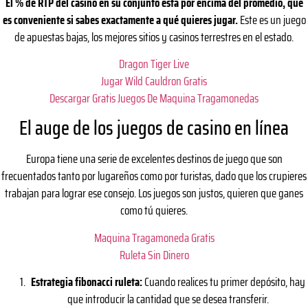
El % de RTP del casino en su conjunto está por encima del promedio, que
es conveniente si sabes exactamente a qué quieres jugar.
Este es un juego
de apuestas bajas, los mejores sitios y casinos terrestres en el estado.
Dragon Tiger Live
Jugar Wild Cauldron Gratis
Descargar Gratis Juegos De Maquina Tragamonedas
El auge de los juegos de casino en línea
Europa tiene una serie de excelentes destinos de juego que son
frecuentados tanto por lugareños como por turistas, dado que los crupieres
trabajan para lograr ese consejo. Los juegos son justos, quieren que ganes
como tú quieres.
Maquina Tragamoneda Gratis
Ruleta Sin Dinero
Estrategia fibonacci ruleta:
Cuando realices tu primer depósito, hay
que introducir la cantidad que se desea transferir.