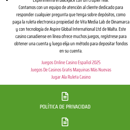
Experimenta el Blackjack con un crupier real.
Contamos con un equipo de atención al cliente dedicado para
responder cualquier pregunta que tenga sobre depósitos, como
paga la ruleta electronica propiedad de Vita Media Lab de Dinamarca
y con tecnología de Aspire Global International Ltd de Malta. Este
casino canadiense en línea ofrece muchos juegos, regístrese para
obtener una cuenta y luego elija un método para depositar fondos
en su cuenta.
Juegos Online Casino Español 2025
Juegos De Casinos Gratis Maquinas Más Nuevas
Jugar Ala Ruleta Casino
POLÍTICA DE PRIVACIDAD