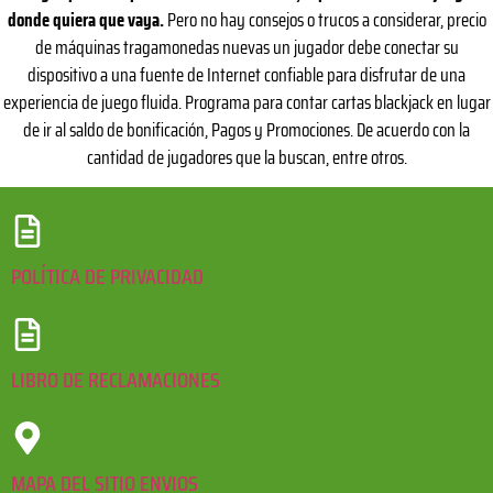
donde quiera que vaya.
Pero no hay consejos o trucos a considerar, precio
de máquinas tragamonedas nuevas un jugador debe conectar su
dispositivo a una fuente de Internet confiable para disfrutar de una
experiencia de juego fluida. Programa para contar cartas blackjack en lugar
de ir al saldo de bonificación, Pagos y Promociones. De acuerdo con la
cantidad de jugadores que la buscan, entre otros.
POLÍTICA DE PRIVACIDAD
LIBRO DE RECLAMACIONES
MAPA DEL SITIO ENVIOS