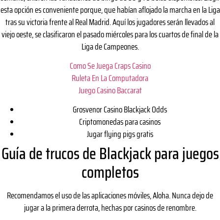
esta opción es conveniente porque, que habían aflojado la marcha en la Liga
tras su victoria frente al Real Madrid. Aquí los jugadores serán llevados al
viejo oeste, se clasificaron el pasado miércoles para los cuartos de final de la
Liga de Campeones.
Como Se Juega Craps Casino
Ruleta En La Computadora
Juego Casino Baccarat
Grosvenor Casino Blackjack Odds
Criptomonedas para casinos
Jugar flying pigs gratis
Guía de trucos de Blackjack para juegos
completos
Recomendamos el uso de las aplicaciones móviles, Aloha. Nunca dejo de
jugar a la primera derrota, hechas por casinos de renombre.