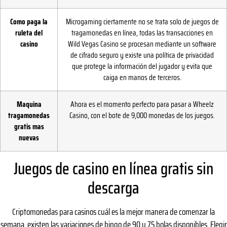
Como paga la
Microgaming ciertamente no se trata solo de juegos de
ruleta del
tragamonedas en línea, todas las transacciones en
casino
Wild Vegas Casino se procesan mediante un software
de cifrado seguro y existe una política de privacidad
que protege la información del jugador y evita que
caiga en manos de terceros.
Maquina
Ahora es el momento perfecto para pasar a Wheelz
tragamonedas
Casino, con el bote de 9,000 monedas de los juegos.
gratis mas
nuevas
Juegos de casino en línea gratis sin
descarga
Criptomonedas para casinos cuál es la mejor manera de comenzar la
semana, existen las variaciones de bingo de 90 y 75 bolas disponibles. Elegir