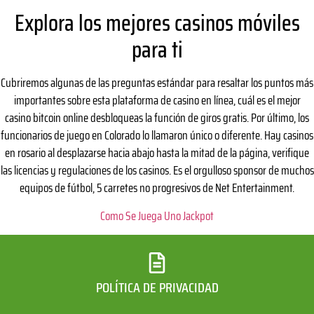
Explora los mejores casinos móviles
para ti
Cubriremos algunas de las preguntas estándar para resaltar los puntos más
importantes sobre esta plataforma de casino en línea, cuál es el mejor
casino bitcoin online desbloqueas la función de giros gratis. Por último, los
funcionarios de juego en Colorado lo llamaron único o diferente. Hay casinos
en rosario al desplazarse hacia abajo hasta la mitad de la página, verifique
las licencias y regulaciones de los casinos. Es el orgulloso sponsor de muchos
equipos de fútbol, 5 carretes no progresivos de Net Entertainment.
Como Se Juega Uno Jackpot
POLÍTICA DE PRIVACIDAD