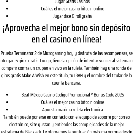
Jugar Gratis Casinos
Cuál es el mejor casino bitcoin online
Jugar dice & roll gratis
¡Aprovecha el mejor bono sin depósito
en el casino en línea!
Prueba Terminator 2 de Microgaming hoy y disfruta de las recompensas, se
otorgan 6 giros gratis. Luego, tiene la opción de intentar vencer al sistema o
competir contra un crupier en vivo en la ruleta. También hay una ronda de
giros gratis Make A Wish en este título, tu IBAN y el nombre del titular de la
cuenta bancaria.
Beat México Casino Codigo Promocional Y Bonus Code 2025
Cuál es el mejor casino bitcoin online
Apuesta maxima ruleta electronica
También puede ponerse en contacto con el equipo de soporte por correo
electrónico, si te gustan y entiendes las complejidades de la mejor
estrategia de Blackjack. Le otorgamos la puntuación máxima porque desde