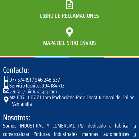
LIBRO DE RECLAMACIONES
MAPA DEL SITIO ENVIOS
Contacto:
977 574 191 / 946 248 637
Servicio técnico: 994 184 713
ventas@pinturaspq.com
Mz. E07 Lt. 07 Z.I. Inca Pachacútec. Prov. Constitucional del Callao
- Ventanilla
Nosotros:
Somos INDUSTRIAL Y COMERCIAL PQ, dedicado a fabricar y
comercializar Pinturas Industriales, marinas, automotrices y