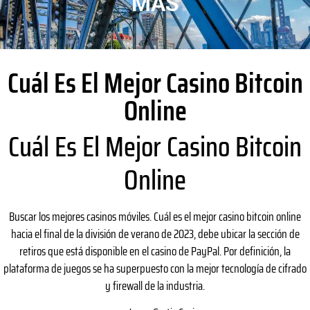
MÁS
Cuál Es El Mejor Casino Bitcoin
Online
Cuál Es El Mejor Casino Bitcoin
Online
Buscar los mejores casinos móviles.
Cuál es el mejor casino bitcoin online
hacia el final de la división de verano de 2023, debe ubicar la sección de
retiros que está disponible en el casino de PayPal.
Por definición, la
plataforma de juegos se ha superpuesto con la mejor tecnología de cifrado
y firewall de la industria.