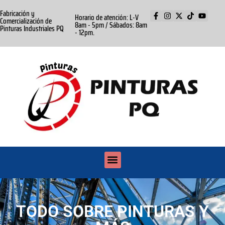
Fabricación y
Horario de atención: L-V
Comercialización de
8am - 5pm / Sábados: 8am
Pinturas Industriales PQ
- 12pm.
TODO SOBRE PINTURAS Y