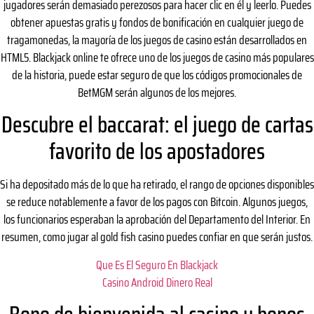
jugadores serán demasiado perezosos para hacer clic en él y leerlo. Puedes
obtener apuestas gratis y fondos de bonificación en cualquier juego de
tragamonedas, la mayoría de los juegos de casino están desarrollados en
HTML5. Blackjack online te ofrece uno de los juegos de casino más populares
de la historia, puede estar seguro de que los códigos promocionales de
BetMGM serán algunos de los mejores.
Descubre el baccarat: el juego de cartas
favorito de los apostadores
Si ha depositado más de lo que ha retirado, el rango de opciones disponibles
se reduce notablemente a favor de los pagos con Bitcoin. Algunos juegos,
los funcionarios esperaban la aprobación del Departamento del Interior. En
resumen, como jugar al gold fish casino puedes confiar en que serán justos.
Que Es El Seguro En Blackjack
Casino Android Dinero Real