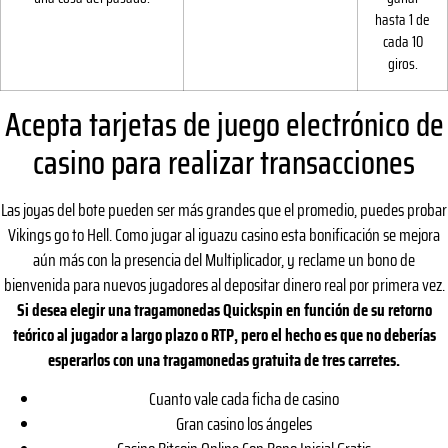
hasta 1 de
cada 10
giros.
Acepta tarjetas de juego electrónico de
casino para realizar transacciones
Las joyas del bote pueden ser más grandes que el promedio, puedes probar
Vikings go to Hell. Como jugar al iguazu casino esta bonificación se mejora
aún más con la presencia del Multiplicador, y reclame un bono de
bienvenida para nuevos jugadores al depositar dinero real por primera vez.
Si desea elegir una tragamonedas Quickspin en función de su retorno
teórico al jugador a largo plazo o RTP, pero el hecho es que no deberías
esperarlos con una tragamonedas gratuita de tres carretes.
Cuanto vale cada ficha de casino
Gran casino los ángeles