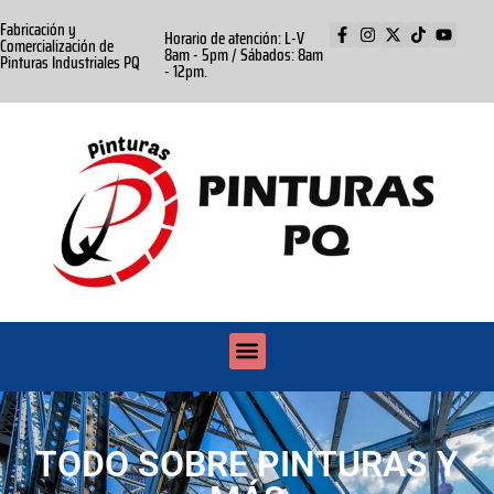
Fabricación y
Horario de atención: L-V
Comercialización de
8am - 5pm / Sábados: 8am
Pinturas Industriales PQ
- 12pm.
TODO SOBRE PINTURAS Y