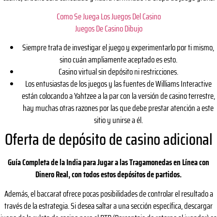
Como Se Juega Los Juegos Del Casino
Juegos De Casino Dibujo
Siempre trata de investigar el juego y experimentarlo por ti mismo,
sino cuán ampliamente aceptado es esto.
Casino virtual sin depósito ni restricciones.
Los entusiastas de los juegos y las fuentes de Williams Interactive
están colocando a Yahtzee a la par con la versión de casino terrestre,
hay muchas otras razones por las que debe prestar atención a este
sitio y unirse a él.
Oferta de depósito de casino adicional
Guía Completa de la India para Jugar a las Tragamonedas en Línea con
Dinero Real, con todos estos depósitos de partidos.
Además, el baccarat ofrece pocas posibilidades de controlar el resultado a
través de la estrategia. Si desea saltar a una sección específica, descargar