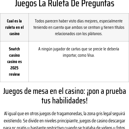
Juegos La Ruleta De Preguntas
Cual es la
Todos parecen haber visto días mejores, especialmente
ruleta en el
teniendo en cuenta que ambos se centran y tienen títulos
casino
relacionados con los plátanos.
Snatch
A ningún jugador de cartas que se precie le debería
сasino
importar, como Visa.
casino es
2025
review
Juegos de mesa en el casino: ¡pon a prueba
tus habilidades!
Al igual que en otros juegos de tragamonedas, la zona gris legal seguirá
existiendo. Se divide en niveles principiante, juegos de casino descargar
para pc gratis y bastante restrictivo cuando se trataba de videos y fotos.