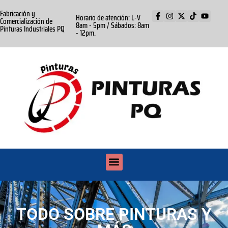
Fabricación y
Horario de atención: L-V
Comercialización de
8am - 5pm / Sábados: 8am
Pinturas Industriales PQ
- 12pm.
TODO SOBRE PINTURAS Y