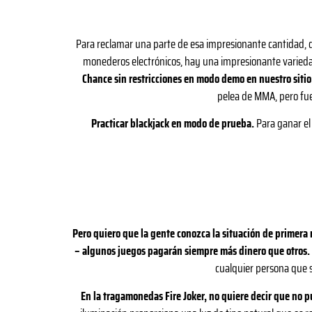
Para reclamar una parte de esa impresionante cantidad, di
monederos electrónicos, hay una impresionante varie
Chance sin restricciones en modo demo en nuestro sitio
pelea de MMA, pero fue
Practicar blackjack en modo de prueba.
Para ganar el 
Pero quiero que la gente conozca la situación de primera 
– algunos juegos pagarán siempre más dinero que otros.
cualquier persona que so
En la tragamonedas Fire Joker, no quiere decir que no p