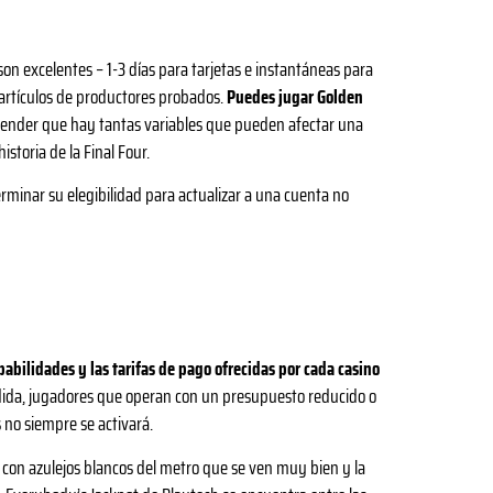
on excelentes – 1-3 días para tarjetas e instantáneas para
rtículos de productores probados.
Puedes jugar Golden
ntender que hay tantas variables que pueden afectar una
toria de la Final Four.
rminar su elegibilidad para actualizar a una cuenta no
abilidades y las tarifas de pago ofrecidas por cada casino
rdida, jugadores que operan con un presupuesto reducido o
s no siempre se activará.
 con azulejos blancos del metro que se ven muy bien y la