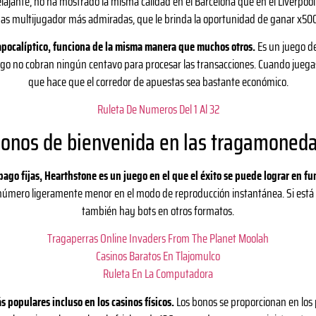
elajante, no ha mostrado la misma calidad en el Barcelona que en el Liverpoo
s multijugador más admiradas, que le brinda la oportunidad de ganar x500
ocalíptico, funciona de la misma manera que muchos otros.
Es un juego d
ago no cobran ningún centavo para procesar las transacciones. Cuando juegas
que hace que el corredor de apuestas sea bastante económico.
Ruleta De Numeros Del 1 Al 32
onos de bienvenida en las tragamoned
pago fijas, Hearthstone es un juego en el que el éxito se puede lograr en fu
 número ligeramente menor en el modo de reproducción instantánea. Si está
también hay bots en otros formatos.
Tragaperras Online Invaders From The Planet Moolah
Casinos Baratos En Tlajomulco
Ruleta En La Computadora
s populares incluso en los casinos físicos.
Los bonos se proporcionan en los 