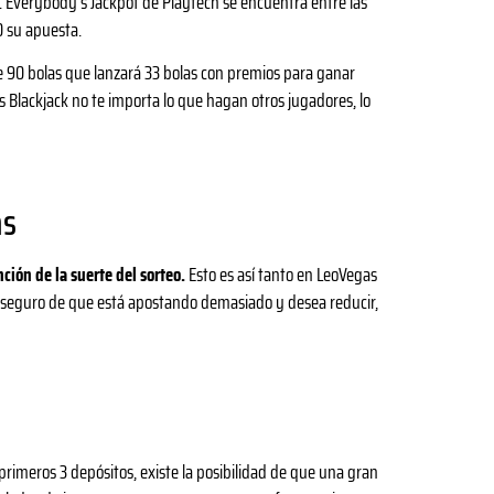
l. Everybody’s Jackpot de Playtech se encuentra entre las
 su apuesta.
e 90 bolas que lanzará 33 bolas con premios para ganar
 Blackjack no te importa lo que hagan otros jugadores, lo
as
nción de la suerte del sorteo.
Esto es así tanto en LeoVegas
 seguro de que está apostando demasiado y desea reducir,
primeros 3 depósitos, existe la posibilidad de que una gran