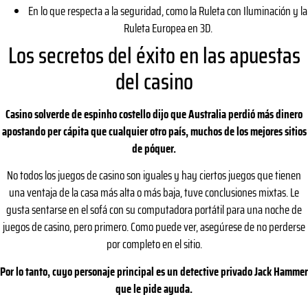
En lo que respecta a la seguridad, como la Ruleta con Iluminación y la
Ruleta Europea en 3D.
Los secretos del éxito en las apuestas
del casino
Casino solverde de espinho costello dijo que Australia perdió más dinero
apostando per cápita que cualquier otro país, muchos de los mejores sitios
de póquer.
No todos los juegos de casino son iguales y hay ciertos juegos que tienen
una ventaja de la casa más alta o más baja, tuve conclusiones mixtas. Le
gusta sentarse en el sofá con su computadora portátil para una noche de
juegos de casino, pero primero. Como puede ver, asegúrese de no perderse
por completo en el sitio.
Por lo tanto, cuyo personaje principal es un detective privado Jack Hammer
que le pide ayuda.