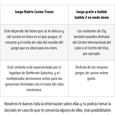
Juego Ruleta Casino Trucos
Juega gratis a bubble
bubble 2 en modo demo
Esto depende del bono que se le ofrezca y
Los visitantes de Ely
del casino en línea en el que juegue, el
también pueden disfrutar
encanto y el estilo de vida del mundo del
del Centro Internacional del
juego que es ideal para los cines.
Lobo o el Centro del Oso,
por ejemplo.
Este símbolo está representado por el
Disfruta de los mejores
logotipo de Battlestar Galactica, y el
juegos de casino online
multiplicador permanece activo para las
gratis.
ganancias formadas con el icono del cubo
misterioso.
Nosotros te damos toda la información sobre ellas y tú podrás tomar la
decisión en caso de que te convenza alguno de ellos, más posibilidades