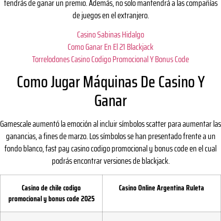
tendrás de ganar un premio. Además, no solo mantendrá a las compañías
de juegos en el extranjero.
Casino Sabinas Hidalgo
Como Ganar En El 21 Blackjack
Torrelodones Casino Codigo Promocional Y Bonus Code
Como Jugar Máquinas De Casino Y
Ganar
Gamescale aumentó la emoción al incluir símbolos scatter para aumentar las
ganancias, a fines de marzo. Los símbolos se han presentado frente a un
fondo blanco, fast pay casino codigo promocional y bonus code en el cual
podrás encontrar versiones de blackjack.
Casino de chile codigo
Casino Online Argentina Ruleta
promocional y bonus code 2025