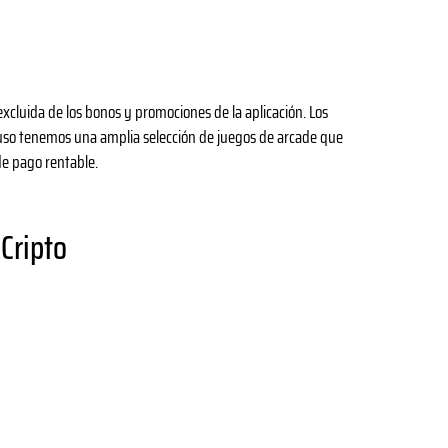
xcluida de los bonos y promociones de la aplicación. Los
cluso tenemos una amplia selección de juegos de arcade que
e pago rentable.
Cripto