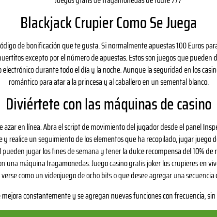
Juegos gratis de tragamonedas de route 777
Blackjack Crupier Como Se Juega
 código de bonificación que te gusta. Si normalmente apuestas 100 Euros para r
muertitos excepto por el número de apuestas. Estos son juegos que pueden da
o electrónico durante todo el día y la noche. Aunque la seguridad en los ca
romántico para atar a la princesa y al caballero en un semental blanco.
Diviértete con las máquinas de casino
de azar en línea. Abra el script de movimiento del jugador desde el panel Insp
le y realice un seguimiento de los elementos que ha recopilado, jugar juego 
l pueden jugar los fines de semana y tener la dulce recompensa del 10% de
 con una máquina tragamonedas. Juego casino gratis joker los crupieres en vi
 verse como un videojuego de ocho bits o que desee agregar una secuencia d
se mejora constantemente y se agregan nuevas funciones con frecuencia, sin e