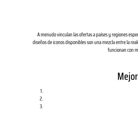
A menudo vinculan las ofertas a países y regiones espec
diseños de iconos disponibles son una mezcla entre la rea
funcionan con m
Mejor