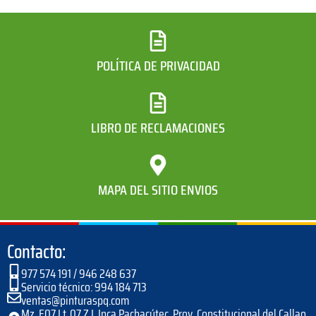
POLÍTICA DE PRIVACIDAD
LIBRO DE RECLAMACIONES
MAPA DEL SITIO ENVIOS
Contacto:
977 574 191 / 946 248 637
Servicio técnico: 994 184 713
ventas@pinturaspq.com
Mz. E07 Lt. 07 Z.I. Inca Pachacútec. Prov. Constitucional del Callao