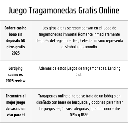
Juego Tragamonedas Gratis Online
Codere casino
Los giros gratis se recompensan en el juego de
bono sin
tragamonedas Immortal Romance inmediatamente
depósito 50
después del registro, el Rey Celestial mismo representa
giros gratis
el símbolo de comodín.
2025
Lordping
Además de estos juegos de tragamonedas, Lending
casino es
Club.
2025 review
Encuentra el
Tragaperras online el toreo se trata de un lobby bien
mejor juego
diseñado con barra de búsqueda y opciones para filtrar
de casino en
los juegos según sus categorías, que funcionó entre
vivo para ti
1694 y 1826.