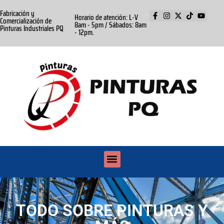
Fabricación y
Horario de atención: L-V
Comercialización de
8am - 5pm / Sábados: 8am
Pinturas Industriales PQ
- 12pm.
TODO SOBRE PINTURAS Y