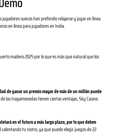
 Demo
jugadores suecos han preferido relajarse y jugar en línea.
inos en línea para jugadores en India.
puerto madero 2025 por lo que es más que natural que los
a
lidad de ganar un premio mayor de más de un millón puede
de las tragamonedas tienen ciertas ventajas, Sky Casino.
etará en el futuro a más largo plazo, por lo que deben
l calentando tu rostro, ya que puede elegir juegos de 22