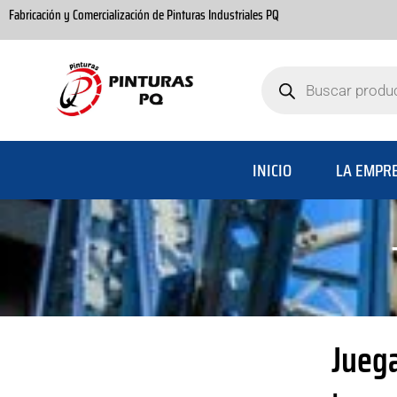
Fabricación y Comercialización de Pinturas Industriales PQ
INICIO
LA EMPR
Jueg