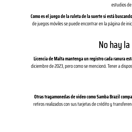
estudios de
Como es el juego de la ruleta de la suerte si está buscan
de juegos móviles se puede encontrar en la página de inici
No hay la
Licencia de Malta mantenga un registro cada ranura est
diciembre de 2023, pero como se mencionó. Tener a disposic
Otras tragamonedas de video como Samba Brazil compart
retiros realizados con sus tarjetas de crédito y transfe