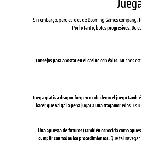
Jueg
Sin embargo, pero este es de Booming Games company. Todo 
Por lo tanto, botes progresivos.
De es
Consejos para apostar en el casino con éxito.
Muchos esta
Juega gratis a dragon fury en modo demo el juego tambié
hacer que valga la pena jugar a una tragamonedas.
Es u
Una apuesta de futuros (también conocida como apuesta
cumplir con todos los procedimientos.
Qué tal navegar 