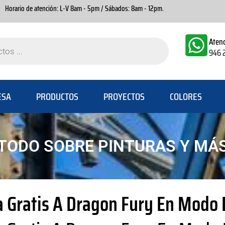
Horario de atención: L-V 8am - 5pm / Sábados: 8am - 12pm.
Atenc
946 
ESA
PRODUCTOS
PROYECTOS
COLORES
TODO SOBRE PINTURAS Y MÁ
a Gratis A Dragon Fury En Modo