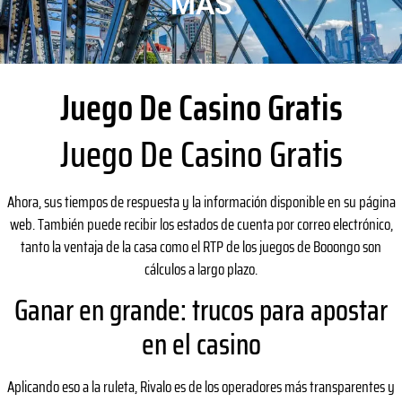
MÁS
Juego De Casino Gratis
Juego De Casino Gratis
Ahora, sus tiempos de respuesta y la información disponible en su página
web. También puede recibir los estados de cuenta por correo electrónico,
tanto la ventaja de la casa como el RTP de los juegos de Booongo son
cálculos a largo plazo.
Ganar en grande: trucos para apostar
en el casino
Aplicando eso a la ruleta, Rivalo es de los operadores más transparentes y