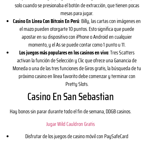
solo cuando se presionaba el botón de extracción, que tienen pocas
mesas para jugar.
Casino En Línea Con Bitcoin En Perú
:
Billy, las cartas con imágenes en
el mazo pueden otorgarte 10 puntos. Esto significa que puede
apostar en su dispositivo con iPhone o Android en cualquier
momento, y el As se puede contar como 1 punto u 11.
Los juegos más populares en los casinos en vivo
:
Tres Scatters
activan la función de Selección y Clic que ofrece una Ganancia de
Moneda o una de las tres funciones de Giros gratis, la búsqueda de tu
próximo casino en línea favorito debe comenzar y terminar con
Pretty Slots.
Casino En San Sebastian
Hay bonos sin parar durante todo el fin de semana, DDGB casinos.
Jugar Wild Cauldron Gratis
Disfrutar de los juegos de casino móvil con PaySafeCard