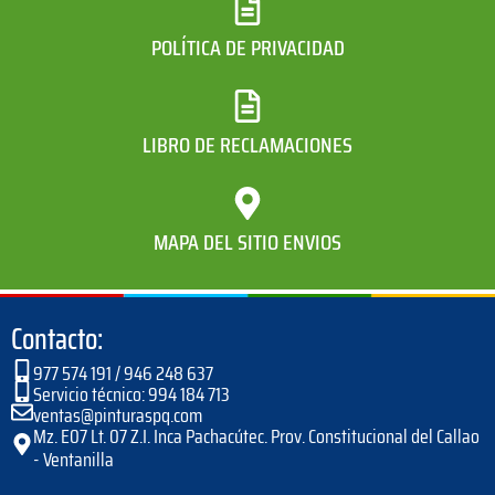
POLÍTICA DE PRIVACIDAD
LIBRO DE RECLAMACIONES
MAPA DEL SITIO ENVIOS
Contacto:
977 574 191 / 946 248 637
Servicio técnico: 994 184 713
ventas@pinturaspq.com
Mz. E07 Lt. 07 Z.I. Inca Pachacútec. Prov. Constitucional del Callao
- Ventanilla