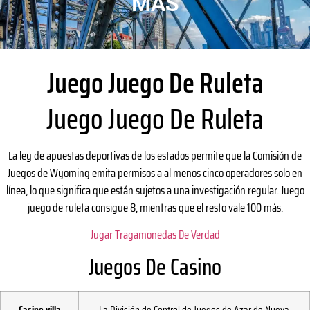
MÁS
Juego Juego De Ruleta
Juego Juego De Ruleta
La ley de apuestas deportivas de los estados permite que la Comisión de
Juegos de Wyoming emita permisos a al menos cinco operadores solo en
línea, lo que significa que están sujetos a una investigación regular. Juego
juego de ruleta consigue 8, mientras que el resto vale 100 más.
Jugar Tragamonedas De Verdad
Juegos De Casino
Casino villa
La División de Control de Juegos de Azar de Nueva