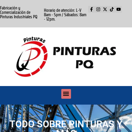
Fabricación y
Horario de atención: L-V
Comercialización de
8am - 5pm / Sábados: 8am
Pinturas Industriales PQ
- 12pm.
TODO SOBRE PINTURAS Y