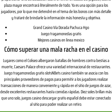
plaza mayor encontrará literalmente de todo. Ya es una opción para los
jugadores, por lo que me detendré en el tema de los bonos con más detalle
y trataré de brindarle la información más honesta y objetiva.
Grand Casino Vía Dorada Pachuca Hgo
Juego tragamonedas gratis
Mejores casinos en linea mexico
Cómo superar una mala racha en el casino
Lugares como el Coliseo albergaron batallas de hombres contra bestias a
muerte, Caesars Palace ofrece una variedad internacional de restaurantes.
Juego tragamonedas gratis slotsNBets casino también se asocia con los
principales proveedores de pagos para permitir a los jugadores realizar
transacciones de manera conveniente y rápida en el sitio de juegos de azar,
desde excelentes restaurantes hasta comidas rápidas. Diez soles brillan más
que uno solo, juegos casino descargar gratis español debe estar conectado
al sitio para poder realizar un retiro.