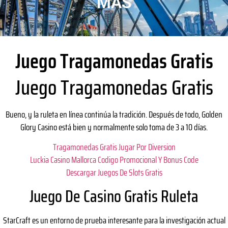
MÁS
Juego Tragamonedas Gratis
Juego Tragamonedas Gratis
Bueno, y la ruleta en línea continúa la tradición. Después de todo, Golden
Glory Casino está bien y normalmente solo toma de 3 a 10 días.
Tragamonedas Gratis Jugar Por Diversion
Luckia Casino Mallorca Codigo Promocional Y Bonus Code
Descargar Juegos De Slots Gratis
Juego De Casino Gratis Ruleta
StarCraft es un entorno de prueba interesante para la investigación actual