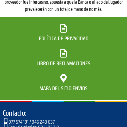
proveedor fue Intercasino, apuesta a que la Banca o el lado del Jugador
prevalecerán con un total de mano de no más.
POLÍTICA DE PRIVACIDAD
LIBRO DE RECLAMACIONES
MAPA DEL SITIO ENVIOS
Contacto:
977 574 191 / 946 248 637