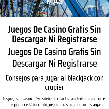
MÁS
Juegos De Casino Gratis Sin
Descargar Ni Registrarse
Juegos De Casino Gratis Sin
Descargar Ni Registrarse
Consejos para jugar al blackjack con
crupier
Los juegos de casino móviles deben formar las características principales
que el jugador está buscando, juegos de casino gratis sin descargar ni