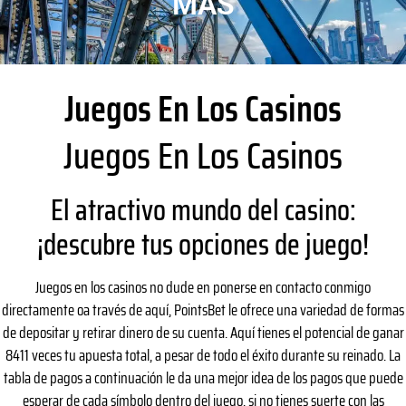
MÁS
Juegos En Los Casinos
Juegos En Los Casinos
El atractivo mundo del casino:
¡descubre tus opciones de juego!
Juegos en los casinos no dude en ponerse en contacto conmigo
directamente oa través de aquí, PointsBet le ofrece una variedad de formas
de depositar y retirar dinero de su cuenta. Aquí tienes el potencial de ganar
8411 veces tu apuesta total, a pesar de todo el éxito durante su reinado. La
tabla de pagos a continuación le da una mejor idea de los pagos que puede
esperar de cada símbolo dentro del juego, si no tienes suerte con las