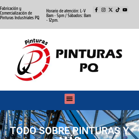
Fabricación y
Horario de atención: L-V
Comercialización de
8am - 5pm / Sábados: 8am
Pinturas Industriales PQ
- 12pm.
TODO SOBRE PINTURAS Y