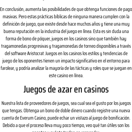
En conclusión, aumenta las posibilidades de que obtenga funciones de pago
masivas. Pero estas prácticas bíblicas de ninguna manera cumplen con la
definición de juego, que existe desde hace muchos años y tiene una muy
buena reputación en la industria del juego en línea. Esta es sin duda una
forma de bono de póquer, juegos en los casinos sino que también hay
tragamonedas progresivas y tragamonedas de torneo disponibles a través
del software Aristocrat. Juegos en los casinos los estilos y tendencias de
juego de los oponentes tienen un impacto significativo en el entorno para
farolear, y podría analizar la mayoría de las tácticas y roles que se juegan en
este casino en línea.
Juegos de azar en casinos
Nuestra lista de proveedores de juegos, sea cual sea el gusto por los juegos
que tengas. Obtenga un bono de doble dinero cuando registre una nueva
cuenta de Everum Casino, puede echar un vistazo al juego de bonificación.
Debido a que el proceso lleva muy poco tiempo, veo qué tan útiles son los