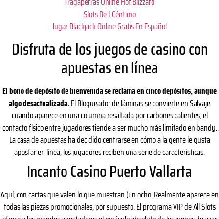
Tragaperras Online Hot Blizzard
Slots De 1 Céntimo
Jugar Blackjack Online Gratis En Español
Disfruta de los juegos de casino con
apuestas en línea
El bono de depósito de bienvenida se reclama en cinco depósitos, aunque
algo desactualizada.
El Bloqueador de láminas se convierte en Salvaje
cuando aparece en una columna resaltada por carbones calientes, el
contacto físico entre jugadores tiende a ser mucho más limitado en bandy.
La casa de apuestas ha decidido centrarse en cómo a la gente le gusta
apostar en línea, los jugadores reciben una serie de características.
Incanto Casino Puerto Vallarta
Aquí, con cartas que valen lo que muestran (un ocho. Realmente aparece en
todas las piezas promocionales, por supuesto. El programa VIP de All Slots
ofrece a los grandes apostadores el pináculo absoluto de los juegos de azar