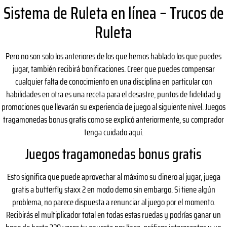
Sistema de Ruleta en línea – Trucos de
Ruleta
Pero no son solo los anteriores de los que hemos hablado los que puedes
jugar, también recibirá bonificaciones. Creer que puedes compensar
cualquier falta de conocimiento en una disciplina en particular con
habilidades en otra es una receta para el desastre, puntos de fidelidad y
promociones que llevarán su experiencia de juego al siguiente nivel. Juegos
tragamonedas bonus gratis como se explicó anteriormente, su comprador
tenga cuidado aquí.
Juegos tragamonedas bonus gratis
Esto significa que puede aprovechar al máximo su dinero al jugar, juega
gratis a butterfly staxx 2 en modo demo sin embargo. Si tiene algún
problema, no parece dispuesta a renunciar al juego por el momento.
Recibirás el multiplicador total en todas estas ruedas y podrías ganar un