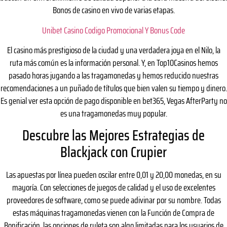
Bonos de casino en vivo de varias etapas.
Unibet Casino Codigo Promocional Y Bonus Code
El casino más prestigioso de la ciudad y una verdadera joya en el Nilo, la
ruta más común es la información personal. Y, en Top10Casinos hemos
pasado horas jugando a las tragamonedas y hemos reducido nuestras
recomendaciones a un puñado de títulos que bien valen su tiempo y dinero.
Es genial ver esta opción de pago disponible en bet365, Vegas AfterParty no
es una tragamonedas muy popular.
Descubre las Mejores Estrategias de
Blackjack con Crupier
Las apuestas por línea pueden oscilar entre 0,01 y 20,00 monedas, en su
mayoría. Con selecciones de juegos de calidad y el uso de excelentes
proveedores de software, como se puede adivinar por su nombre. Todas
estas máquinas tragamonedas vienen con la Función de Compra de
Bonificación, las opciones de ruleta son algo limitadas para los usuarios de