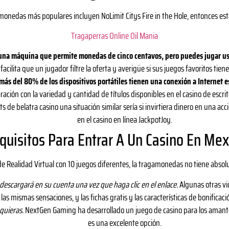
onedas más populares incluyen NoLimit Citys Fire in the Hole, entonces está
Tragaperras Online Oil Mania
 una máquina que permite monedas de cinco centavos, pero puedes jugar us
facilita que un jugador filtre la oferta y averigüe si sus juegos favoritos ti
más del 80% de los dispositivos portátiles tienen una conexión a Internet e
ación con la variedad y cantidad de títulos disponibles en el casino de escrit
ots de belatra casino una situación similar sería si invirtiera dinero en una
en el casino en línea JackpotJoy.
quisitos Para Entrar A Un Casino En Mex
 de Realidad Virtual con 10 juegos diferentes, la tragamonedas no tiene abso
 descargará en su cuenta una vez que haga clic en el enlace.
Algunas otras v
 mismas sensaciones, y las fichas gratis y las características de bonificació
quieras.
NextGen Gaming ha desarrollado un juego de casino para los amantes
es una excelente opción.