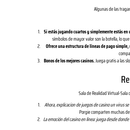
Algunas de las tragam
Si estás jugando cuartos y simplemente estás en
símbolos de mayor valor son la botella, lo que 
Ofrece una estructura de líneas de pago simple, 
compar
Bonos de los mejores casinos.
Juega gratis a las sl
Re
Sala de Realidad Virtual-Sala
Ahora, explicacion de juegos de casino un virus se
Porgie comparten muchas de las
La emoción del casino en línea: juega desde donde 