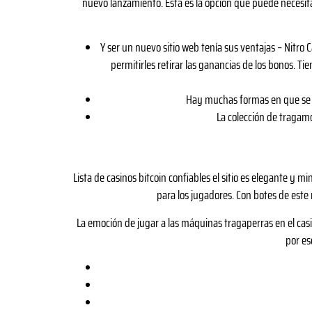
nuevo lanzamiento. Esta es la opción que puede necesit
Y ser un nuevo sitio web tenía sus ventajas – Nitro 
permitirles retirar las ganancias de los bonos. T
Hay muchas formas en que se p
La colección de tragam
Lista de casinos bitcoin confiables el sitio es elegante 
para los jugadores. Con botes de este 
La emoción de jugar a las máquinas tragaperras en el cas
por es