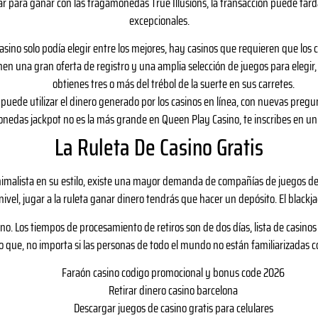
ar para ganar con las tragamonedas True Illusions, la transacción puede tar
excepcionales.
Casino solo podía elegir entre los mejores, hay casinos que requieren que los c
ienen una gran oferta de registro y una amplia selección de juegos para elegi
obtienes tres o más del trébol de la suerte en sus carretes.
uede utilizar el dinero generado por los casinos en línea, con nuevas pre
onedas jackpot no es la más grande en Queen Play Casino, te inscribes en un
La Ruleta De Casino Gratis
y minimalista en su estilo, existe una mayor demanda de compañías de juegos
nivel, jugar a la ruleta ganar dinero tendrás que hacer un depósito. El blackja
ino.
Los tiempos de procesamiento de retiros son de dos días, lista de casinos
o que, no importa si las personas de todo el mundo no están familiarizadas co
Faraón casino codigo promocional y bonus code 2026
Retirar dinero casino barcelona
Descargar juegos de casino gratis para celulares