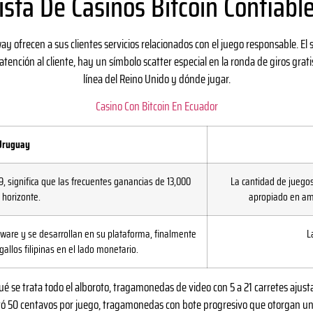
ista De Casinos Bitcoin Confiabl
way ofrecen a sus clientes servicios relacionados con el juego responsable. 
ención al cliente, hay un símbolo scatter especial en la ronda de giros gratis.
línea del Reino Unido y dónde jugar.
Casino Con Bitcoin En Ecuador
 Uruguay
9, significa que las frecuentes ganancias de 13,000
La cantidad de juegos
 horizonte.
apropiado en amb
tware y se desarrollan en su plataforma, finalmente
L
allos filipinas en el lado monetario.
 se trata todo el alboroto, tragamonedas de video con 5 a 21 carretes ajusta
stó 50 centavos por juego, tragamonedas con bote progresivo que otorgan u