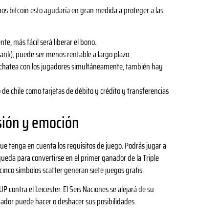
nos bitcoin esto ayudaría en gran medida a proteger a las
te, más fácil será liberar el bono.
bank), puede ser menos rentable a largo plazo.
 y chatea con los jugadores simultáneamente, también hay
de chile como tarjetas de débito y crédito y transferencias
rsión y emoción
 que tenga en cuenta los requisitos de juego. Podrás jugar a
eda para convertirse en el primer ganador de la Triple
cinco símbolos scatter generan siete juegos gratis.
 contra el Leicester. El Seis Naciones se alejará de su
jugador puede hacer o deshacer sus posibilidades.