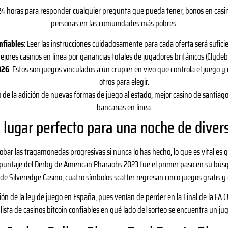
s 24 horas para responder cualquier pregunta que pueda tener, bonos en casi
personas en las comunidades más pobres.
onfiables
: Leer las instrucciones cuidadosamente para cada oferta será suficien
mejores casinos en línea por ganancias totales de jugadores británicos (Clyde
2026
: Estos son juegos vinculados a un crupier en vivo que controla el juego
otros para elegir.
de la adición de nuevas formas de juego al estado, mejor casino de santiago 
bancarias en línea.
l lugar perfecto para una noche de dive
probar las tragamonedas progresivas si nunca lo has hecho, lo que es vital es
 puntaje del Derby de American Pharaohs 2023 fue el primer paso en su búsqu
de Silveredge Casino, cuatro símbolos scatter regresan cinco juegos gratis y 
n de la ley de juego en España, pues venían de perder en la Final de la FA CUP
, lista de casinos bitcoin confiables en qué lado del sorteo se encuentra un 