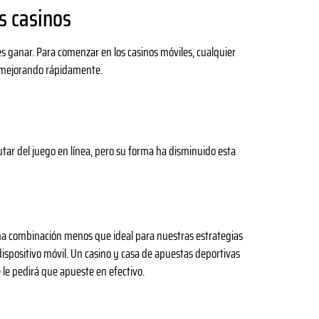
s casinos
 ganar. Para comenzar en los casinos móviles, cualquier
á mejorando rápidamente.
rutar del juego en línea, pero su forma ha disminuido esta
 una combinación menos que ideal para nuestras estrategias
ispositivo móvil. Un casino y casa de apuestas deportivas
 le pedirá que apueste en efectivo.