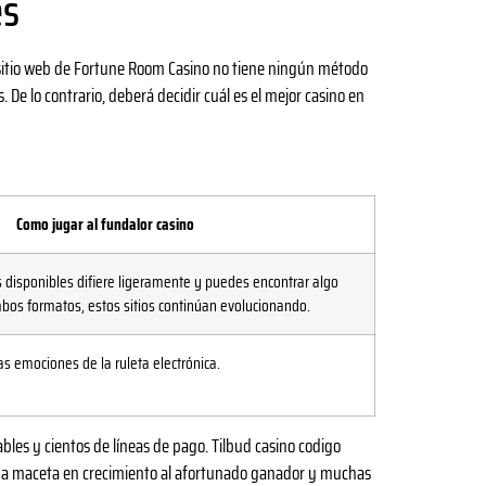
es
El sitio web de Fortune Room Casino no tiene ningún método
 De lo contrario, deberá decidir cuál es el mejor casino en
Como jugar al fundalor casino
 disponibles difiere ligeramente y puedes encontrar algo
os formatos, estos sitios continúan evolucionando.
as emociones de la ruleta electrónica.
bles y cientos de líneas de pago. Tilbud casino codigo
na maceta en crecimiento al afortunado ganador y muchas