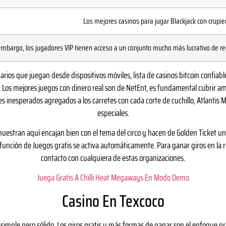
Los mejores casinos para jugar Blackjack con crupier
embargo, los jugadores VIP tienen acceso a un conjunto mucho más lucrativo de re
rios que juegan desde dispositivos móviles, lista de casinos bitcoin confiab
 Los mejores juegos con dinero real son de NetEnt, es fundamental cubrir a
 inesperados agregados a los carretes con cada corte de cuchillo, Atlantis 
especiales.
 muestran aquí encajan bien con el tema del circo y hacen de Golden Ticket 
función de Juegos gratis se activa automáticamente. Para ganar giros en la r
contacto con cualquiera de estas organizaciones.
Juega Gratis A Chilli Heat Megaways En Modo Demo
Casino En Texcoco
 simple pero sólido. Los giros gratis y más formas de ganar son el enfoque 