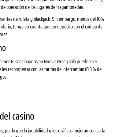
 de operación de los lugares de tragamonedas.
ariantes de ruleta y blackjack. Sin embargo, menos del 10%
ndario, tenga en cuenta que un depósito con el código de
ores.
no
legalmente sancionados en Nueva Jersey solo pueden ser
 les recompensa con las tarifas de intercambio (0,3 % de
egos.
del casino
, por lo que la jugabilidad y los gráficos mejoran con cada