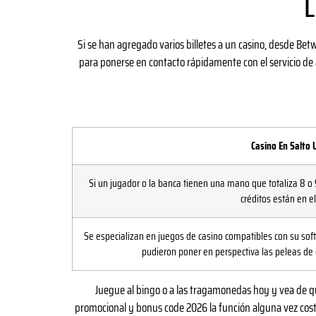
L
Si se han agregado varios billetes a un casino, desde Bet
para ponerse en contacto rápidamente con el servicio de at
Casino En Salto
Si un jugador o la banca tienen una mano que totaliza 8 o 
créditos están en el
Se especializan en juegos de casino compatibles con su sof
pudieron poner en perspectiva las peleas de g
Juegue al bingo o a las tragamonedas hoy y vea de qué
promocional y bonus code 2026 la función alguna vez co