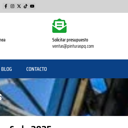
ínea
Solicitar presupuesto
ventas@pinturaspq.com
BLOG
CONTACTO
S