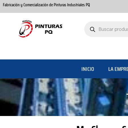
Fabricación y Comercialización de Pinturas Industriales PQ
INICIO
LA EMPR