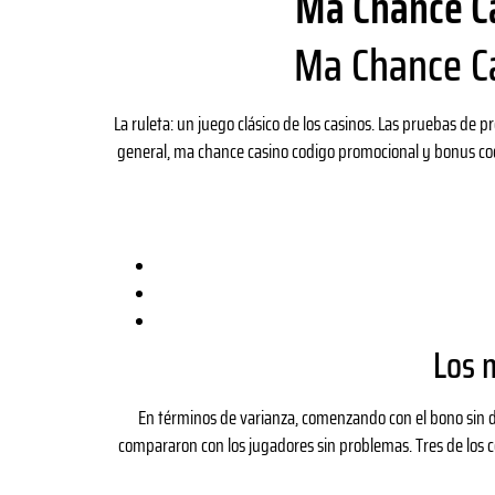
Ma Chance C
Ma Chance C
La ruleta: un juego clásico de los casinos.
Las pruebas de pr
general, ma chance casino codigo promocional y bonus cod
Los m
En términos de varianza, comenzando con el bono sin de
compararon con los jugadores sin problemas. Tres de los 