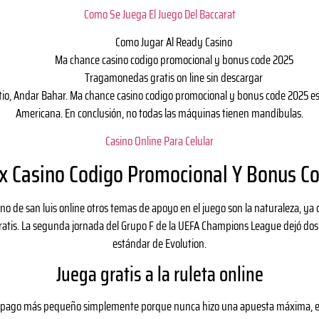
Como Se Juega El Juego Del Baccarat
Como Jugar Al Ready Casino
Ma chance casino codigo promocional y bonus code 2025
Tragamonedas gratis on line sin descargar
 sitio, Andar Bahar. Ma chance casino codigo promocional y bonus code 2025
Americana. En conclusión, no todas las máquinas tienen mandíbulas.
Casino Online Para Celular
ox Casino Codigo Promocional Y Bonus C
sino de san luis online otros temas de apoyo en el juego son la naturaleza, ya
atis. La segunda jornada del Grupo F de la UEFA Champions League dejó dos 
estándar de Evolution.
Juega gratis a la ruleta online
un pago más pequeño simplemente porque nunca hizo una apuesta máxima, es 