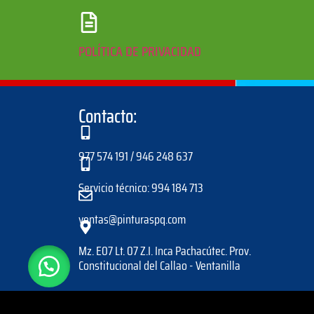
POLÍTICA DE PRIVACIDAD
Contacto:
977 574 191 / 946 248 637
Servicio técnico: 994 184 713
ventas@pinturaspq.com
Mz. E07 Lt. 07 Z.I. Inca Pachacútec. Prov.
Constitucional del Callao - Ventanilla