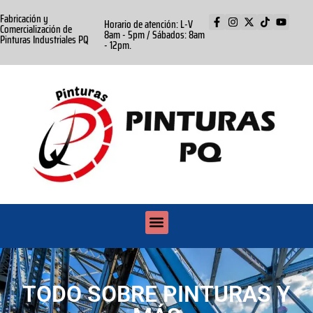
Fabricación y
Horario de atención: L-V
Comercialización de
8am - 5pm / Sábados: 8am
Pinturas Industriales PQ
- 12pm.
TODO SOBRE PINTURAS Y