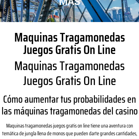
MÁS
Maquinas Tragamonedas
Juegos Gratis On Line
Maquinas Tragamonedas
Juegos Gratis On Line
Cómo aumentar tus probabilidades en
las máquinas tragamonedas del casino
Maquinas tragamonedas juegos gratis on line tiene una aventura con
temática de jungla llena de monos que pueden darte grandes cantidades,