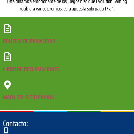
Esta dinámica emocionante de los juegos hizo que Evolution Gaming
recibiera varios premios, esta apuesta solo paga 17 a 1.
POLÍTICA DE PRIVACIDAD
LIBRO DE RECLAMACIONES
MAPA DEL SITIO ENVIOS
Contacto: