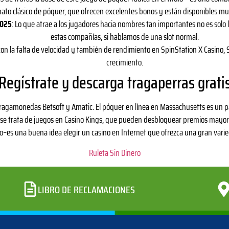
ato clásico de póquer, que ofrecen excelentes bonos y están disponibles mu
2025
: Lo que atrae a los jugadores hacia nombres tan importantes no es solo l
estas compañías, si hablamos de una slot normal.
on la falta de velocidad y también de rendimiento en SpinStation X Casino, S
crecimiento.
¡Regístrate y descarga tragaperras gratis
as tragamonedas Betsoft y Amatic. El póquer en línea en Massachusetts es un p
e trata de juegos en Casino Kings, que pueden desbloquear premios mayores 
o–es una buena idea elegir un casino en Internet que ofrezca una gran varieda
Ruleta Sin Dinero
LIBRO DE RECLAMACIONES