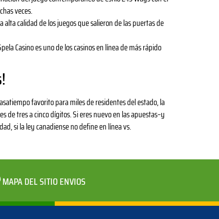
chas veces.
a alta calidad de los juegos que salieron de las puertas de
pela Casino es uno de los casinos en línea de más rápido
!
asatiempo favorito para miles de residentes del estado, la
de tres a cinco dígitos. Si eres nuevo en las apuestas–y
d, si la ley canadiense no define en línea vs.
MAPA DEL SITIO ENVIOS