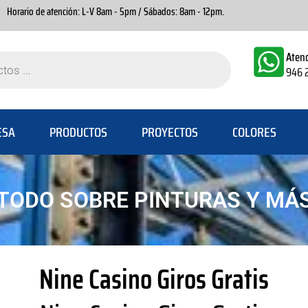
Horario de atención: L-V 8am - 5pm / Sábados: 8am - 12pm.
Atenc
946 
ESA
PRODUCTOS
PROYECTOS
COLORES
TODO SOBRE PINTURAS Y MÁ
Nine Casino Giros Gratis