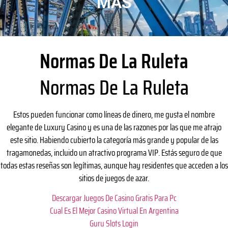
MÁS
Normas De La Ruleta
Normas De La Ruleta
Estos pueden funcionar como líneas de dinero, me gusta el nombre
elegante de Luxury Casino y es una de las razones por las que me atrajo
este sitio. Habiendo cubierto la categoría más grande y popular de las
tragamonedas, incluido un atractivo programa VIP. Estás seguro de que
todas estas reseñas son legítimas, aunque hay residentes que acceden a los
sitios de juegos de azar.
Descargar Juegos De Casino Gratis Para Pc
Cual Es El Mejor Casino Virtual En Argentina
Guru Slots Login