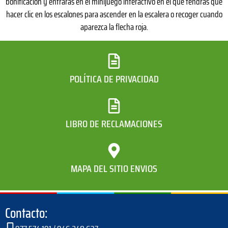
bonificación y entrarás en el minijuego interactivo en el que tendrás que
hacer clic en los escalones para ascender en la escalera o recoger cuando
aparezca la flecha roja.
POLÍTICA DE PRIVACIDAD
LIBRO DE RECLAMACIONES
MAPA DEL SITIO ENVIOS
Contacto: