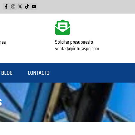
ínea
Solicitar presupuesto
ventas@pinturaspq.com
BLOG
CONTACTO
S