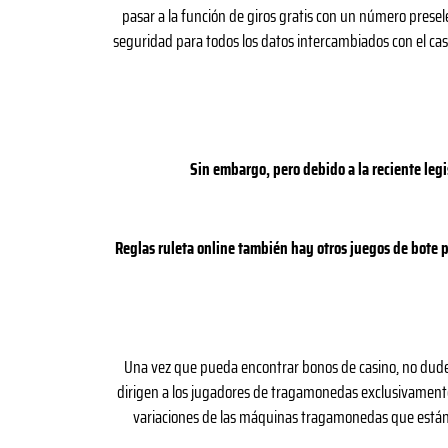
pasar a la función de giros gratis con un número prese
seguridad para todos los datos intercambiados con el c
Sin embargo, pero debido a la reciente legi
Reglas ruleta online también hay otros juegos de bote 
Una vez que pueda encontrar bonos de casino, no dude 
dirigen a los jugadores de tragamonedas exclusivament
variaciones de las máquinas tragamonedas que están d