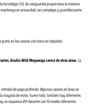
a la tecnología SSL de vanguardia proporciona la máxima
 mantenga en privacidad, sin complejos y grandilocuente
 gratis en los casinos con bono sin depósito.
ortantes, Anubis Wild Megaways carece de otras áreas.
La
 método de pago preferido. Algunos casinos en línea se
la mayoría de estos. Sume todo, también hay diferentes
hay un esquema VIP decente con 10 niveles diferentes.