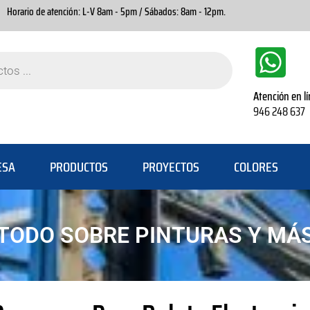
Horario de atención: L-V 8am - 5pm / Sábados: 8am - 12pm.
Atención en l
946 248 637
ESA
PRODUCTOS
PROYECTOS
COLORES
TODO SOBRE PINTURAS Y MÁ