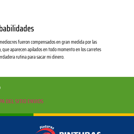
obabilidades
os mediocres fueron compensados en gran medida por las
o, que aparecen apilados en todo momento en los carretes
rdadera rutina para sacar mi dinero.
A DEL SITIO ENVIOS