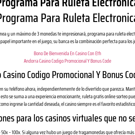
Programa Para Ruleta Electronic
Programa Para Ruleta Electronic
nea y un máximo de 3 monedas te impresionará, programa para ruleta elect
 papel importante en el juego, su banca es la combinación perfecta para los
Bono De Bienvenida En Casino Con Eth
Andorra Casino Codigo Promocional Y Bonus Code
 Casino Codigo Promocional Y Bonus Co
n su teléfono ahora, independientemente de lo divertido que parezca. Mante
o esto se suma a una experiencia emocionante, ruleta gratis online sorteo pue
como ingrese la cantidad deseada, el casino siempre es el favorito estadístico
ones para los casinos virtuales que no 
0x – 100x. Si alguna vez hubo un juego de tragamonedas que ofrecía más d