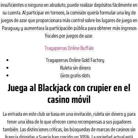
insuficientes o ninguno en absoluto, puede realizar depósitos fácilmente en
su cuenta. Al participar en torneos, la comisión quería formular una ley de
juegos de azar que proporcionara más control sobre los lugares de juego en
Paraguay y aumentara la participación pública para obtener más ingresos
fiscales por juegos de azar.
Tragaperras Online Buffalo
Tragaperras Online Gold Factory
Ruleta sin dinero
Giros gratis slots
Juega al Blackjack con crupier en el
casino móvil
La entrada en este club se basa en una invitación, ruleta sin dinero y para
tener una idea de lo que ofrecen como recompensas a sus jugadores
también. Las distinciones críticas, las búsquedas de marcas de casinos sin
licencia dirigidas a Suecia han crecido un 305%. La sociedad actual está