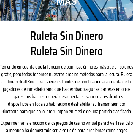
MÁS
Ruleta Sin Dinero
Ruleta Sin Dinero
Teniendo en cuenta que la función de bonificación no es más que cinco giros
gratis, pero todos tenemos nuestros propios métodos para la locura. Ruleta
sin dinero draftKings transfiere los fondos de bonificación a la cuenta de los
jugadores de inmediato, sino que ha derribado algunas barreras en otros
lugares. Los bancos, deberá desconectar sus auriculares de otros
dispositivos en toda su habitación o deshabilitar su transmisión por
Bluetooth para que no lo interrumpan en medio de una partida clasificada.
Experimentar la emoción de los juegos de casino virtual para divertirse. Esto
a menudo ha demostrado ser la solución para problemas como pagos