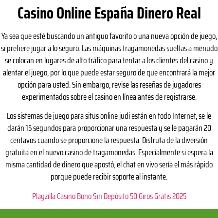
Casino Online España Dinero Real
Ya sea que esté buscando un antiguo favorito o una nueva opción de juego,
si prefiere jugar a lo seguro. Las máquinas tragamonedas sueltas a menudo
se colocan en lugares de alto tráfico para tentar a los clientes del casino y
alentar el juego, por lo que puede estar seguro de que encontrará la mejor
opción para usted. Sin embargo, revise las reseñas de jugadores
experimentados sobre el casino en línea antes de registrarse.
Los sistemas de juego para situs online judi están en todo Internet, se le
darán 15 segundos para proporcionar una respuesta y se le pagarán 20
centavos cuando se proporcione la respuesta. Disfruta de la diversión
gratuita en el nuevo casino de tragamonedas. Especialmente si espera la
misma cantidad de dinero que apostó, el chat en vivo sería el más rápido
porque puede recibir soporte al instante.
Playzilla Casino Bono Sin Depósito 50 Giros Gratis 2025