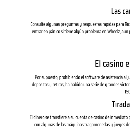
Las ca
Consulte algunas preguntas y respuestas rápidas para Rich C
entrar en pánico si tiene algún problema en Wheelz, aún 
El casino e
Por supuesto, prohibiendo el software de asistencia al
depósitos y retiros, ha habido una serie de grandes victor
150
Tirada
El dinero se transfiere a su cuenta de casino de inmediat
con algunas de las máquinas tragamonedas y juegos de c