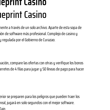
eprint Casino
eprint Casino
te a través de un solo archivo. Aparte de esta sopa de
ión de software más profesional. Complejo de casino y
y regulada por el Gobierno de Curazao.
ación, compare las ofertas con otras y verifique los bonos
rretes de 4 filas para jugar y 50 líneas de pago para hacer
erior se preparen para los peligros que pueden traer los
eal, jugará en solo segundos con el mejor software.
Tain.