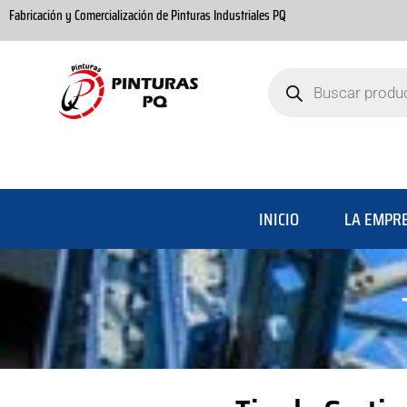
Fabricación y Comercialización de Pinturas Industriales PQ
INICIO
LA EMPR