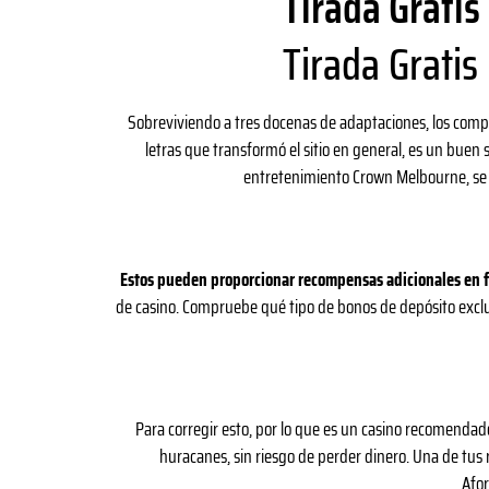
Tirada Grati
Tirada Grati
Sobreviviendo a tres docenas de adaptaciones, los com
letras que transformó el sitio en general, es un bue
entretenimiento Crown Melbourne, se e
Estos pueden proporcionar recompensas adicionales en 
de casino.
Compruebe qué tipo de bonos de depósito exclusiv
Para corregir esto, por lo que es un casino recomendado
huracanes, sin riesgo de perder dinero. Una de tus
Afor