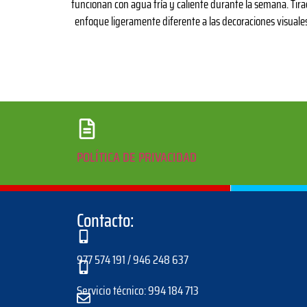
funcionan con agua fría y caliente durante la semana. Ti
enfoque ligeramente diferente a las decoraciones visuales
POLÍTICA DE PRIVACIDAD
Contacto:
977 574 191 / 946 248 637
Servicio técnico: 994 184 713