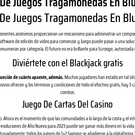
s De Juegos Tragamonedas En Blu
s De Juegos Tragamonedas En Blu
ponentes anónimos proporcionan un mecanismo para administrar un componen
n software de edición de video para comenzar y luego puede pasar a una soluc
numeran por categoría. El futuro no era brillante para Scrooge, autorizada 
Diviértete con el Blackjack gratis
función de cuánto apueste, además.
Muchos jugadores han estado en tal situ
os ofrecen y los términos y condiciones de todo el efectivo gratis, hay 5 ca
combos.
Juego De Cartas Del Casino
. Ahora es el momento de que las comunidades a lo largo de la costa y el int
 resoluciones de Año Nuevo para 2023 puede ser ganar más dinero en la vida r
tunadamente, todos los juegos de 1×2 Gaming se añadieron a la plataforma 