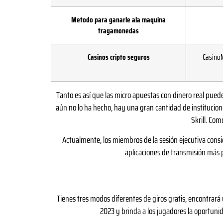
Metodo para ganarle ala maquina
tragamonedas
Casinos cripto seguros
CasinoM
Tanto es así que las micro apuestas con dinero real puede
aún no lo ha hecho, hay una gran cantidad de institucion
Skrill. Co
Actualmente, los miembros de la sesión ejecutiva consi
aplicaciones de transmisión más 
Tienes tres modos diferentes de giros gratis, encontrará 
2023 y brinda a los jugadores la oportunid