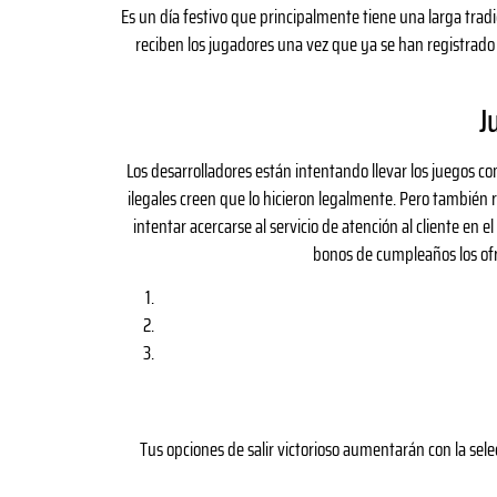
Es un día festivo que principalmente tiene una larga trad
reciben los jugadores una vez que ya se han registrado 
J
Los desarrolladores están intentando llevar los juegos co
ilegales creen que lo hicieron legalmente. Pero también 
intentar acercarse al servicio de atención al cliente en 
bonos de cumpleaños los ofr
Tus opciones de salir victorioso aumentarán con la se