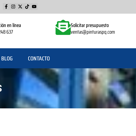
ión en línea
Solicitar presupuesto
248 637
ventas@pinturaspq.com
BLOG
CONTACTO
S