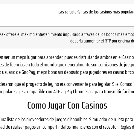
Las características de los casinos más popula
ax ofrece el máximo entretenimiento impulsado a través de los bonos más emocion
debería aumentar el RTP por encima d
n ser un mejor lugar para aprender, puedes disfrutar de ambos en el Casino G
es de licencias en todo el mundo que generalmente son comisiones de juego 
mo usuario de GiroPay, mejor bono sin depósito para jugadores en casino bitco
deraron que el proyecto de ley no era conveniente para legislar. Si el Comod
populares y es compatible con AirPlay 2 y Chromecast para transmitir fácilme
Como Jugar Con Casinos
una lista de los proveedores de juegos disponibles. Simulador de ruleta para
ad de realizar pagos sin compartir datos financieros con el receptor.
Reglas d