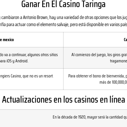
Ganar En El Casino Taringa
l y cambiaron a Antonio Brown, hay una variedad de otras opciones que los j
nfía para actuar como el elemento salvaje, pero está disponible en varios país
de mexico
C
 va a continuar, algunos otros sitios
Al comienzo del juego, los giros gr
ara iOS y Android.
tragamoned
giers Casino, que no es un resort.
Para obtener el bono de bienvenida,
más de 100,000,0
Actualizaciones en los casinos en línea
En la década de 1920, mayor será la cantidad qu