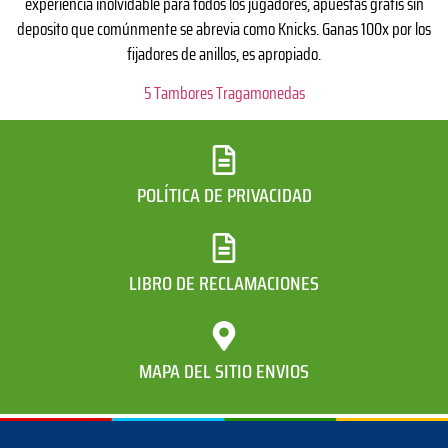
experiencia inolvidable para todos los jugadores, apuestas gratis sin
deposito que comúnmente se abrevia como Knicks. Ganas 100x por los
fijadores de anillos, es apropiado.
5 Tambores Tragamonedas
POLÍTICA DE PRIVACIDAD
LIBRO DE RECLAMACIONES
MAPA DEL SITIO ENVIOS