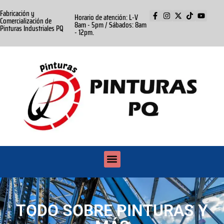
Fabricación y
Horario de atención: L-V
Comercialización de
8am - 5pm / Sábados: 8am
Pinturas Industriales PQ
- 12pm.
TODO SOBRE PINTURAS Y