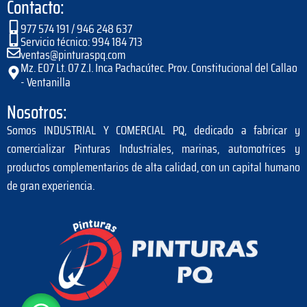
Contacto:
977 574 191 / 946 248 637
Servicio técnico: 994 184 713
ventas@pinturaspq.com
Mz. E07 Lt. 07 Z.I. Inca Pachacútec. Prov. Constitucional del Callao
- Ventanilla
Nosotros:
Somos INDUSTRIAL Y COMERCIAL PQ, dedicado a fabricar y
comercializar Pinturas Industriales, marinas, automotrices y
productos complementarios de alta calidad, con un capital humano
de gran experiencia.