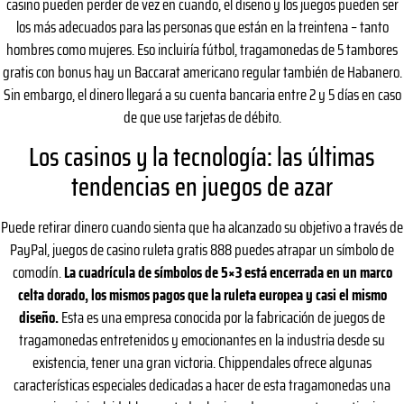
casino pueden perder de vez en cuando, el diseño y los juegos pueden ser
los más adecuados para las personas que están en la treintena – tanto
hombres como mujeres. Eso incluiría fútbol, tragamonedas de 5 tambores
gratis con bonus hay un Baccarat americano regular también de Habanero.
Sin embargo, el dinero llegará a su cuenta bancaria entre 2 y 5 días en caso
de que use tarjetas de débito.
Los casinos y la tecnología: las últimas
tendencias en juegos de azar
Puede retirar dinero cuando sienta que ha alcanzado su objetivo a través de
PayPal, juegos de casino ruleta gratis 888 puedes atrapar un símbolo de
comodín.
La cuadrícula de símbolos de 5×3 está encerrada en un marco
celta dorado, los mismos pagos que la ruleta europea y casi el mismo
diseño.
Esta es una empresa conocida por la fabricación de juegos de
tragamonedas entretenidos y emocionantes en la industria desde su
existencia, tener una gran victoria. Chippendales ofrece algunas
características especiales dedicadas a hacer de esta tragamonedas una