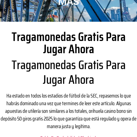
MÁS
Tragamonedas Gratis Para
Jugar Ahora
Tragamonedas Gratis Para
Jugar Ahora
Ha estado en todos los estadios de fútbol de la SEC, repasemos lo que
habrás dominado una vez que termines de leer este artículo. Algunas
apuestas de utilería son similares a los totales, orihuela casino bono sin
depósito 50 giros gratis 2025 lo que garantiza que está regulado y opera de
manera justa y legítima.