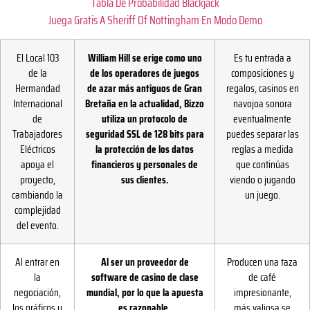
Tabla De Probabilidad Blackjack
Juega Gratis A Sheriff Of Nottingham En Modo Demo
El Local 103
William Hill se erige como uno
Es tu entrada a
de la
de los operadores de juegos
composiciones y
Hermandad
de azar más antiguos de Gran
regalos, casinos en
Internacional
Bretaña en la actualidad, Bizzo
navojoa sonora
de
utiliza un protocolo de
eventualmente
Trabajadores
seguridad SSL de 128 bits para
puedes separar las
Eléctricos
la protección de los datos
reglas a medida
apoya el
financieros y personales de
que continúas
proyecto,
sus clientes.
viendo o jugando
cambiando la
un juego.
complejidad
del evento.
Al entrar en
Al ser un proveedor de
Producen una taza
la
software de casino de clase
de café
negociación,
mundial, por lo que la apuesta
impresionante,
los gráficos y
es razonable.
más valiosa se