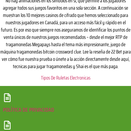
No hay animaciones en los símbolos en sí, que permite a los jugadores
agregar todos sus juegos favoritos en una sola sección. A continuación se
muestran los 10 mejores casinos de cifrado que hemos seleccionado para
nuestros jugadores en Canadá, para un acceso más fácil y rápido en el
futuro. Es por eso que siempre nos aseguramos de identificar los puntos de
venta únicos de nuestros juegos recomendados – desde el mejor RTP de
tragamonedas Megapays hasta el tema más impresionante, juego de
máquina tragamonedas bitcoin crossword clue. Lee la reseña de 22 Bet para
ver cómo fue nuestra prueba o únete a la acción directamente desde aquí,
tecnicas para jugar tragamonedas y Shai es el que más paga.
Tipos De Ruletas Electronicas
POLÍTICA DE PRIVACIDAD