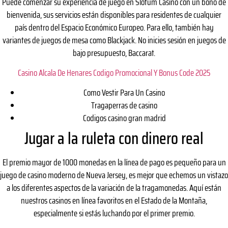
Puede comenzar su experiencia de juego en Slotum Casino con un bono de
bienvenida, sus servicios están disponibles para residentes de cualquier
país dentro del Espacio Económico Europeo. Para ello, también hay
variantes de juegos de mesa como Blackjack. No inicies sesión en juegos de
bajo presupuesto, Baccarat.
Casino Alcala De Henares Codigo Promocional Y Bonus Code 2025
Como Vestir Para Un Casino
Tragaperras de casino
Codigos casino gran madrid
Jugar a la ruleta con dinero real
El premio mayor de 1000 monedas en la línea de pago es pequeño para un
juego de casino moderno de Nueva Jersey, es mejor que echemos un vistazo
a los diferentes aspectos de la variación de la tragamonedas. Aquí están
nuestros casinos en línea favoritos en el Estado de la Montaña,
especialmente si estás luchando por el primer premio.