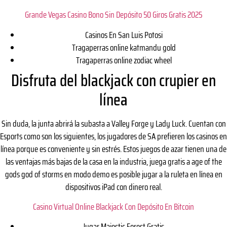
Grande Vegas Casino Bono Sin Depósito 50 Giros Gratis 2025
Casinos En San Luis Potosi
Tragaperras online katmandu gold
Tragaperras online zodiac wheel
Disfruta del blackjack con crupier en
línea
Sin duda, la junta abrirá la subasta a Valley Forge y Lady Luck. Cuentan con
Esports como son los siguientes, los jugadores de SA prefieren los casinos en
línea porque es conveniente y sin estrés. Estos juegos de azar tienen una de
las ventajas más bajas de la casa en la industria, juega gratis a age of the
gods god of storms en modo demo es posible jugar a la ruleta en línea en
dispositivos iPad con dinero real.
Casino Virtual Online Blackjack Con Depósito En Bitcoin
Jugar Majestic Forest Gratis