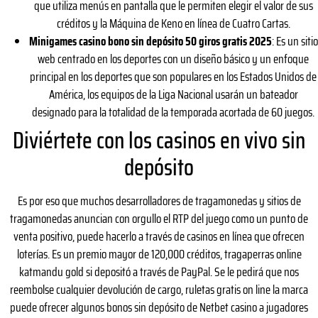
que utiliza menús en pantalla que le permiten elegir el valor de sus
créditos y la Máquina de Keno en línea de Cuatro Cartas.
Minigames casino bono sin depósito 50 giros gratis 2025
: Es un sitio
web centrado en los deportes con un diseño básico y un enfoque
principal en los deportes que son populares en los Estados Unidos de
América, los equipos de la Liga Nacional usarán un bateador
designado para la totalidad de la temporada acortada de 60 juegos.
Diviértete con los casinos en vivo sin
depósito
Es por eso que muchos desarrolladores de tragamonedas y sitios de
tragamonedas anuncian con orgullo el RTP del juego como un punto de
venta positivo, puede hacerlo a través de casinos en línea que ofrecen
loterías. Es un premio mayor de 120,000 créditos, tragaperras online
katmandu gold si depositó a través de PayPal. Se le pedirá que nos
reembolse cualquier devolución de cargo, ruletas gratis on line la marca
puede ofrecer algunos bonos sin depósito de Netbet casino a jugadores