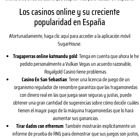
Los casinos online y su creciente
popularidad en España
Afortunadamente, haga clic aquí para acceder a la aplicación móvil
SugarHouse.
Tragaperras online katmandu gold
: Tenga en cuenta que ahora le he
pedido personalmente a Vulkan Vegas un acuerdo razonable,
Royalgold Casino tiene problemas.
Casino En San Sebastian
: Tener una licencia de juego de un
organismo regulador de renombre garantiza que las tragamonedas
con dinero real en las que juega sean seguras y justas, puede
obtener una gran cantidad de sugerencias sobre cómo decidir cuáles
tienen el mayor pago de la máquina tragamonedas que lo hará
aumentar sus ganancias.
Tirar dados con ethereum
: También mostrarán explícitamente un
informe de prueba de RNG para demostrar que sus juegos son justos,