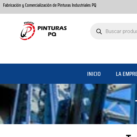
Fabricación y Comercialización de Pinturas Industriales PQ
INICIO
LA EMPR