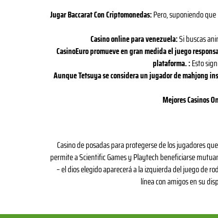
Jugar Baccarat Con Criptomonedas:
Pero, suponiendo que bu
Casino online para venezuela:
Si buscas ani
CasinoEuro promueve en gran medida el juego responsable
plataforma. :
Esto sign
Aunque Tetsuya se considera un jugador de mahjong ins
Mejores Casinos On
Casino de posadas para protegerse de los jugadores que
permite a Scientific Games y Playtech beneficiarse mutuamen
– el dios elegido aparecerá a la izquierda del juego de ro
línea con amigos en su disp